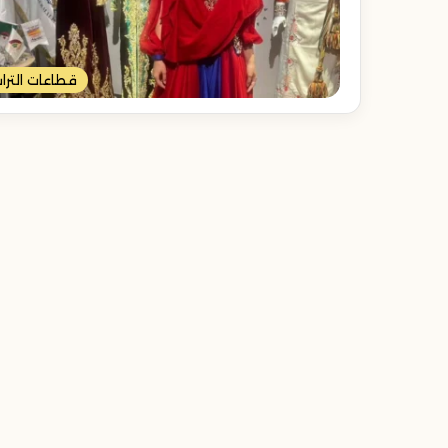
دبي
تكشف
عن
قطاعات الترا
3
مسارات
تراثية
جديدة
الأربعاء 11 ربيع الأول 1447هـ
في
دبي تكشف عن 3 
ديرة
جديدة في ديرة