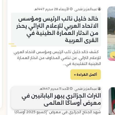
عبدالعزيز فتحي
الأربعاء 28 محرم 1447هـ
خالد خليل نائب الرئيس ومؤسس
الاتحاد العربي للإعلام التراثي يحذر
من اندثار العمارة الطينية في
القرى العربية
كشف خالد خليل نائب الرئيس ومؤسس الاتحاد العربي
ي
للإعلام التراثي، عن تنامي المخاوف من اندثار العمارة
الطينية التقليدية في…
أكمل القراءة »
عبدالعزيز فتحي
الأحد 11 محرم 1447هـ
التراث الجزائري يبهر اليابانيين في
معرض أوساكا العالمي
شهد الجناح الجزائري في معرض “إكسبو 2025 أوساكا