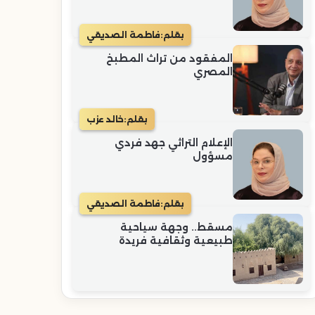
بقلم:
فاطمة الصديقي
المفقود من تراث المطبخ
المصري
بقلم:
خالد عزب
الإعلام التراثي جهد فردي
مسؤول
بقلم:
فاطمة الصديقي
مسقط.. وجهة سياحية
طبيعية وثقافية فريدة