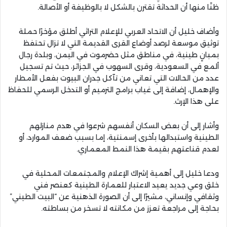
ظنًا منها أن الحداثة تقترن بالشكل لا بالوظيفة أو الأصالة.
وأضاف خليل أن الاتحاد العربي للإعلام التراثي أطلق مؤخرًا حملة
توثيق موسعة لرصد أوضاع القرى القديمة التي لا تزال تحتفظ
بمبانٍ طينية، في مناطق مثل حضرموت في اليمن، وبلدة رجال
ألمع في السعودية، وقرى السهوب في الجزائر، حيث تم تسجيل
عدد من الحالات التي تعاني من تآكل جدران البيوت بفعل الأمطار
والإهمال، إضافة إلى غياب برامج الترميم أو التدخل الرسمي للحفاظ
على هذا الإرث.
وأشار إلى أن بعض السكان أنفسهم شرعوا في هدم منازلهم
الطينية واستبدالها بأخرى إسمنتية، إما بسبب ضعف الموارد، أو
لعدم قناعتهم بقيمة هذا النمط المعماري.
ودعا خليل إلى أهمية إشراك الإعلام والمجتمعات المحلية في
خلق وعي جديد يعيد الاعتبار للعمارة الطينية كعنصر فني
وثقافي وإنساني، مشيرًا إلى أن الصورة الذهنية عن “البيت الطيني”
بحاجة إلى مراجعة تعزز من مكانته لا تسخر من بساطته.