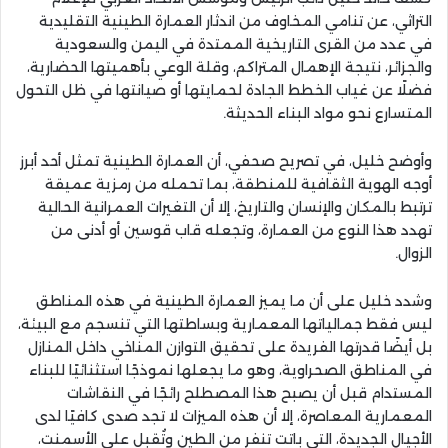
التراثي، عن تنامي المخاوف من اندثار العمارة الطينية التقليدية
في عدد من القرى التاريخية الممتدة في اليمن والسعودية
والجزائر، نتيجة الإهمال المتراكم، وقلة الوعي بأهميتها الحضارية،
فضلًا عن غياب الخطط الجادة لحمايتها أو صيانتها في ظل التحول
المتسارع نحو مواد البناء الحديثة.
وأوضح خليل، في تصريح صحفي، أن العمارة الطينية تمثل أحد أبرز
أوجه الهوية الثقافية للمنطقة، بما تحمله من رمزية عميقة
ترتبط بالمكان والإنسان والتاريخ، إلا أن التغيرات العمرانية الحالية
تهدد هذا النوع من العمارة، وتجعله قاب قوسين أو أدنى من
الزوال.
وشدد خليل على أن ما يميز العمارة الطينية في هذه المناطق
ليس فقط جمالياتها المعمارية وبساطتها التي تنسجم مع البيئة،
بل أيضًا قدرتها الفريدة على تحقيق التوازن المناخي داخل المنازل
في المناطق الصحراوية، وهو ما يجعلها نموذجًا استثنائيًا للبناء
المستدام قبل أن يصبح هذا المصطلح رائجًا في النقاشات
المعمارية المعاصرة، إلا أن هذه الميزات لا تجد صدى كافيًا لدى
الأجيال الجديدة، التي باتت تنفر من الطين وتُقبل على الأسمنت،