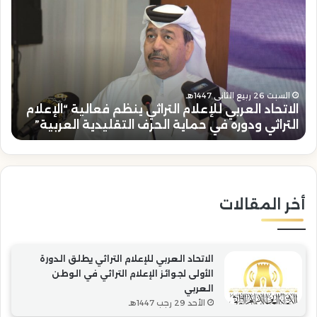
العربي
يو
للإعلام
الك
التراثي
رئي
ينظم
الات
فعالية
الع
“الإعلام
للإع
ا
التراثي
يهن
السبت 26 ربيع الثاني 1447هـ
الاتحاد العربي للإعلام التراثي ينظم فعالية “الإعلام
ل
ودوره
خال
التراثي ودوره في حماية الحرف التقليدية العربية”
“
في
الع
حماية
بتو
الحرف
رئا
التقليدية
“ال
العربية”
أخر المقالات
الاتحاد العربي للإعلام التراثي يطلق الدورة
الأولى لجوائز الإعلام التراثي في الوطن
العربي
الأحد 29 رجب 1447هـ