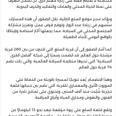
متكاملة لا تقتصر فقط على زيارة معلم أثري، بل تشمل التعرف
على نمط الحياة المحلي والعادات والتقاليد والحرف اليدوية.
ويؤكد مدير موقع السلع التراثية، بلال الصقور، أن هذه المسارات
ستُسهم في زيادة عدد الزوار، وتوفير فرص عمل، وتعزيز مشاركة
المجتمع المحلي في السياحة، مما يجعلها أكثر استدامة وارتباطًا
بالواقع اليومي لأبناء الطفيلة.
كما أشار الصقور إلى أن قرية السلع، التي اختيرت من بين 260 قرية
مرشحة حول العالم، قد انضمت رسميًا إلى شبكة “أفضل القرى
السياحية” التي تديرها منظمة السياحة العالمية، والتي باتت تضم
74 قرية حول العالم.
وهذا الانضمام يُعد تتويجًا لمسيرة طويلة من الحفاظ على
الموروث الأثري والمعماري للقرية، التي تضم بين جنباتها قلعة
حجرية شُيّدت منذ آلاف السنين، وتحتوي على نماذج نادرة من
الفنون والنقوش ومجاري المياه وأبراج المراقبة.
وتقع قلعة السلع على ربوة مرتفعة تبعد نحو 13 كيلومترًا عن
مدينة الطفيلة، وتطل مباشرة على عاصمة الأدوميين القديمة