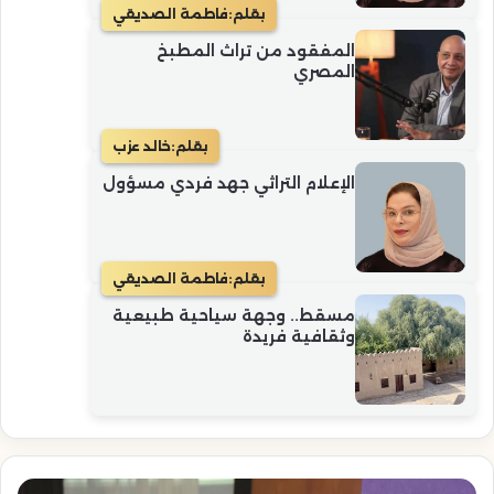
بقلم:
فاطمة الصديقي
المفقود من تراث المطبخ
المصري
بقلم:
خالد عزب
الإعلام التراثي جهد فردي مسؤول
بقلم:
فاطمة الصديقي
مسقط.. وجهة سياحية طبيعية
وثقافية فريدة
الاتحاد
الد