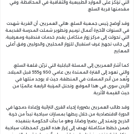
التي ترتكز على الموارد الطبيعية والثقافية في المحافظة، وفي
مقدمتها قرية السلع.
وقد أوضح رئيس جمعية السلع، هاني العمريين، أن القرية شهدت
في السنوات الأخيرة أعمال ترميم وتطوير شملت المدرسة القديمة
التي تحولت إلى مركز زوار متكامل يقدم خدمات فندقية ومعرفية،
إلى جانب تجهيز غرف استقبال للزوار المحليين والدوليين وفق أعلى
المعايير.
كما أشار العمريين إلى المسلة البابلية التي تزيّن قلعة السلع،
والتي تعود إلى الفترة الممتدة بين عامي 930 و555 قبل الميلاد،
وتُعد من أندر المسلات في المنطقة، حيث لا يوجد مثلها في
الأردن سوى في هذا الموقع، وتحتل المرتبة الرابعة عالميًا من
حيث القيمة الأثرية.
وقد طالب العمريين بضرورة إحياء القرى التراثية وإعادة دمجها في
الدورة الاقتصادية من خلال ربطها بمسارات سياحية تبدأ من خربة
الذريح وتمتد إلى بصيرا وضانا، وهو ما بدأت الحكومة بتنفيذه
ضمن خطط متكاملة تهدف إلى إبراز هذه القرى كمحطات سياحية