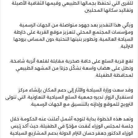
للقرى التي تحتفظ بجمالها الطبيعي وقيمها الثقافية الأصيلة
وتقاليد سكانها المحليين.
ويأتي هذا التقدير بعد جهود متواصلة من الجهات الرسمية
ومؤسسات المجتمع المحلي لتعزيز موقع القرية على خارطة
السياحة العالمية، وتطوير بنيتها التحتية دون المساس بروحها
التراثية.
تقع قرية السلع على حافة صخرية مقابلة لقلعة أثرية شامخة،
وتطل على هضاب واسعة تشكّل جزءًا من المشهد الطبيعي
لمحافظة الطفيلة.
وقد سعت وزارة السياحة والآثار إلى دعم المكان بإنشاء مركز
لاستقبال الزوار، تديره جمعية السلع السياحية التعاونية، التي تتولى
الترويج للموقع وإدارته بالتنسيق مع الجهات الرسمية.
وتعد هذه الخطوة بداية لتوجه أشمل أعلنت عنه الحكومة خلال
جلسة لمجلس الوزراء عُقدت مؤخرًا في الطفيلة، حيث أكد رئيس
الوزراء الدكتور جعفر حسان التزام الدولة بدعم المشاريع السياحية