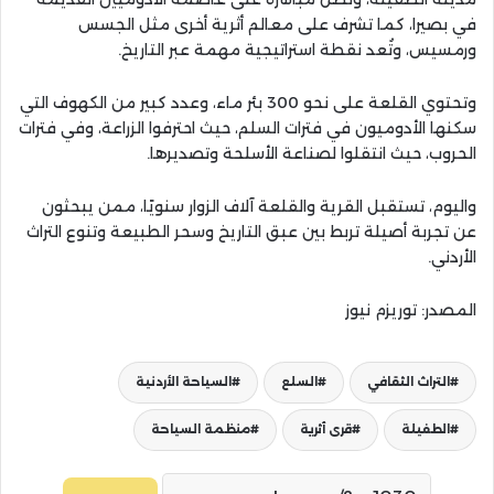
في بصيرا، كما تشرف على معالم أثرية أخرى مثل الجسس
ورمسيس، وتُعد نقطة استراتيجية مهمة عبر التاريخ.
وتحتوي القلعة على نحو 300 بئر ماء، وعدد كبير من الكهوف التي
سكنها الأدوميون في فترات السلم، حيث احترفوا الزراعة، وفي فترات
الحروب، حيث انتقلوا لصناعة الأسلحة وتصديرها.
واليوم، تستقبل القرية والقلعة آلاف الزوار سنويًا، ممن يبحثون
عن تجربة أصيلة تربط بين عبق التاريخ وسحر الطبيعة وتنوع التراث
الأردني.
المصدر: توريزم نيوز
التراث الثقافي
السلع
السياحة الأردنية
الطفيلة
قرى أثرية
منظمة السياحة