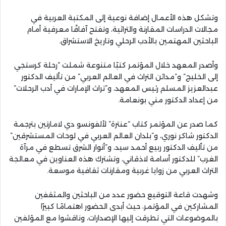
وتشكل هذه الأعمال إضافة نوعية إلى المكتبة العربية في
مجالات الدراسات المقارنة والتراثية، وتفتح آفاقًا معرفية أمام
الباحثين المهتمين بالأدب الرحلي وتاريخ الاستشراق.
وأصدر المعهد خلال المؤتمر كتبًا متنوعة شملت “رحلة كرستجي
إلى الخليج” و”مدائن التراث في العالم العربي” من تأليف الدكتور
عبدالعزيز المسلم رئيس المعهد، و”تراث الإمارات في أدب الرحلات”
من إعداد الدكتور مني بونعامة.
كما صدر عن المؤتمر كتاب “عنترة” لألفونسو دي لامارتين بترجمة
الدكتور شاكر نوري، و”بلدان العالم العربي في لوحات المستشرقين”
من تأليف الدكتور ربيع أحمد سيد، و”أنوار الشرق تسطع في مرآة
الغرب” للدكتور أسامة لاذقاني، وتشترك هذه العناوين في معالجة
التراث العربي من زوايا غربية ومقارنات ثقافية موسعة.
وشهدت قاعة التوقيع حضور عدد من الباحثين والمثقفين
المشاركين في المؤتمر، حيث أبدى الحضور اهتمامًا كبيرًا
بالموضوعات التي تطرقت إليها الإصدارات، وناقشوا مع المؤلفين