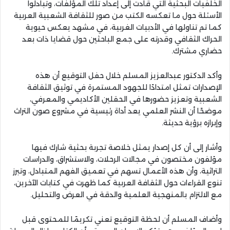
الخلفيات البحثية التي قادت إلى إعداد تلك المؤلفات، وتبادلوا
الأسئلة حول ما تعكسه الكتب من صور للثقافة الشعبية العربية
كما تم تناولها في الأدبيات الغربية، في مشهد يعكس حيوية
الحراك الثقافي وقدرته على جمع الباحثين حول قضايا ذات بعد
حضاري مشترك.
وأكد الدكتور عبدالعزيز المسلم خلال حفل التوقيع أن هذه
الإصدارات تمثل امتدادًا للجهود المستمرة في توثيق الثقافة
الشعبية وتعزيز حضورها في الحقلين الأكاديمي والمعرفي،
موضحًا أن النشر العلمي يعد أداة رئيسية في مشروع صون التراث
وإبرازه برؤية حديثة.
وأشار إلى أن كل إصدار يمثل خلاصة تجربة بحثية شارك فيها
مؤلفون مختصون في مجالات الرحلات، والاستشراق، والدراسات
التراثية، وأن هذه الأعمال تسهم في تعميق الفهم المتبادل، وتبرز
تنوع القراءات حول الثقافة العربية كما ظهرت في كتابات الآخرين،
مع الالتزام بالمنهجية العلمية والدقة في العرض والتحليل.
وأضاف المسلم أن لحظة التوقيع تعني تكريمًا للمحتوى قبل