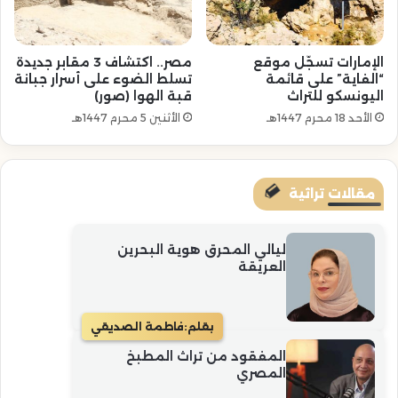
الإمارات تسجّل موقع
مصر.. اكتشاف 3 مقابر جديدة
“الفاية” على قائمة
تسلط الضوء على أسرار جبانة
اليونسكو للتراث
قبة الهوا (صور)
الأحد 18 محرم 1447هـ
الأثنين 5 محرم 1447هـ
مقالات تراثية
ليالي المحرق هوية البحرين
العريقة
بقلم:
فاطمة الصديقي
المفقود من تراث المطبخ
المصري