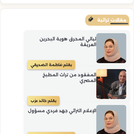
مقالات تراثية
ليالي المحرق هوية البحرين
العريقة
بقلم:
فاطمة الصديقي
المفقود من تراث المطبخ
المصري
بقلم:
خالد عزب
الإعلام التراثي جهد فردي مسؤول