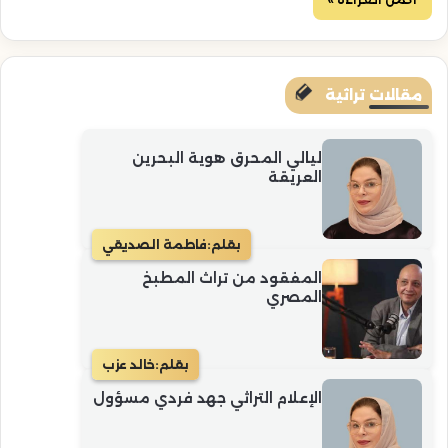
مقالات تراثية
ليالي المحرق هوية البحرين
العريقة
بقلم:
فاطمة الصديقي
المفقود من تراث المطبخ
المصري
بقلم:
خالد عزب
الإعلام التراثي جهد فردي مسؤول