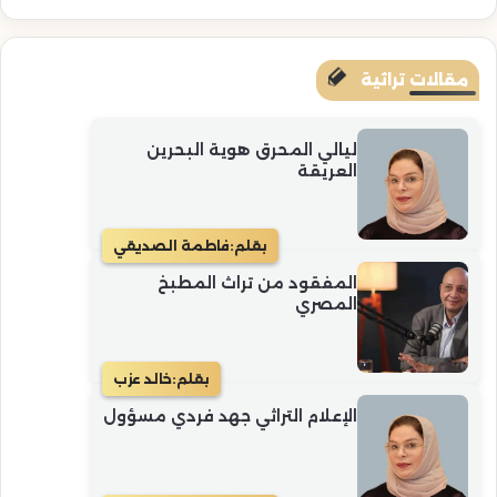
مقالات تراثية
ليالي المحرق هوية البحرين
العريقة
بقلم:
فاطمة الصديقي
المفقود من تراث المطبخ
المصري
بقلم:
خالد عزب
الإعلام التراثي جهد فردي مسؤول