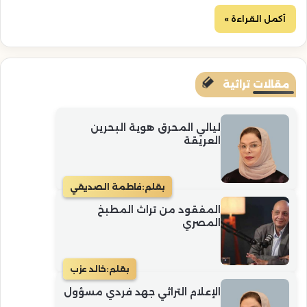
أكمل القراءة »
مقالات تراثية
ليالي المحرق هوية البحرين
العريقة
بقلم:
فاطمة الصديقي
المفقود من تراث المطبخ
المصري
بقلم:
خالد عزب
الإعلام التراثي جهد فردي مسؤول