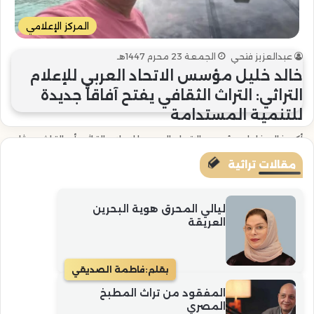
المركز الإعلامي
عبدالعزيز فتحي
الجمعة 23 محرم 1447هـ
خالد خليل مؤسس الاتحاد العربي للإعلام
التراثي: التراث الثقافي يفتح آفاقاً جديدة
للتنمية المستدامة
أكد خالد خليل مؤسس الاتحاد العربي للإعلام التراثي أن التراث يمثل
عنصراً أساسياً في بناء الهوية وجذب الاستثمارات السياحية، مشيراً…
مقالات تراثية
أكمل القراءة »
ليالي المحرق هوية البحرين
العريقة
بقلم:
فاطمة الصديقي
المفقود من تراث المطبخ
المصري