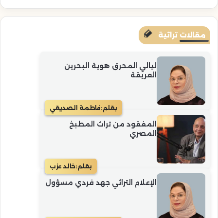
مقالات تراثية
ليالي المحرق هوية البحرين
العريقة
بقلم:
فاطمة الصديقي
المفقود من تراث المطبخ
المصري
بقلم:
خالد عزب
الإعلام التراثي جهد فردي مسؤول