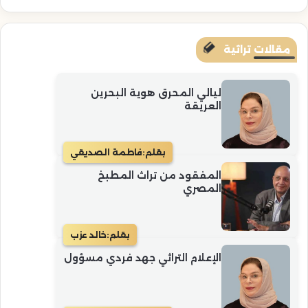
مقالات تراثية
ليالي المحرق هوية البحرين
العريقة
بقلم:
فاطمة الصديقي
المفقود من تراث المطبخ
المصري
بقلم:
خالد عزب
الإعلام التراثي جهد فردي مسؤول