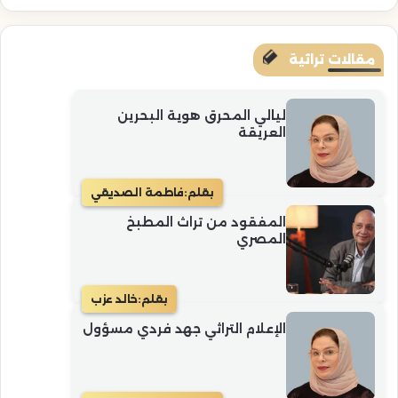
مقالات تراثية
ليالي المحرق هوية البحرين
العريقة
بقلم:
فاطمة الصديقي
المفقود من تراث المطبخ
المصري
بقلم:
خالد عزب
الإعلام التراثي جهد فردي مسؤول