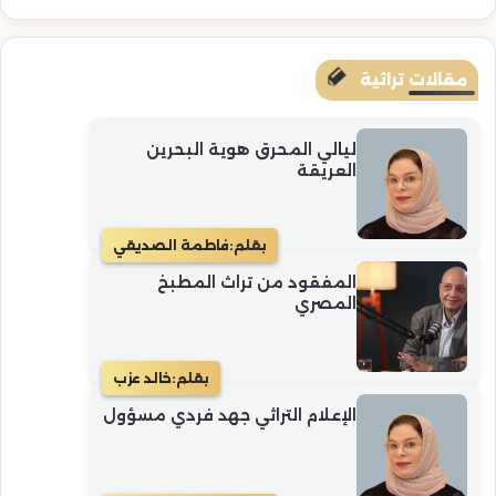
مقالات تراثية
ليالي المحرق هوية البحرين
العريقة
بقلم:
فاطمة الصديقي
المفقود من تراث المطبخ
المصري
بقلم:
خالد عزب
الإعلام التراثي جهد فردي مسؤول