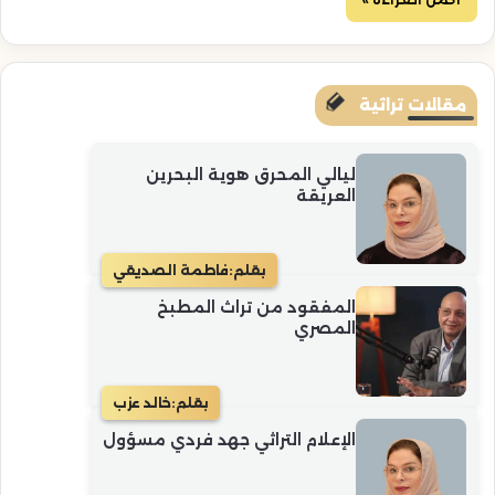
مقالات تراثية
ليالي المحرق هوية البحرين
العريقة
بقلم:
فاطمة الصديقي
المفقود من تراث المطبخ
المصري
بقلم:
خالد عزب
الإعلام التراثي جهد فردي مسؤول