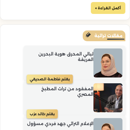
أكمل القراءة »
مقالات تراثية
ليالي المحرق هوية البحرين
العريقة
بقلم:
فاطمة الصديقي
المفقود من تراث المطبخ
المصري
بقلم:
خالد عزب
الإعلام التراثي جهد فردي مسؤول