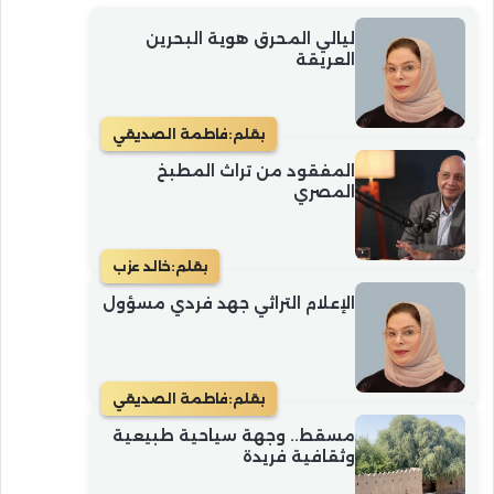
أكمل القراءة »
ليالي المحرق هوية البحرين
العريقة
بقلم:
فاطمة الصديقي
المفقود من تراث المطبخ
المصري
بقلم:
خالد عزب
الإعلام التراثي جهد فردي مسؤول
بقلم:
فاطمة الصديقي
مسقط.. وجهة سياحية طبيعية
وثقافية فريدة