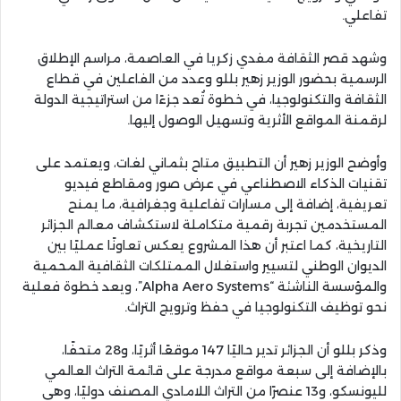
تفاعلي.
وشهد قصر الثقافة مفدي زكريا في العاصمة، مراسم الإطلاق
الرسمية بحضور الوزير زهير بللو وعدد من الفاعلين في قطاع
الثقافة والتكنولوجيا، في خطوة تُعد جزءًا من استراتيجية الدولة
لرقمنة المواقع الأثرية وتسهيل الوصول إليها.
وأوضح الوزير زهير أن التطبيق متاح بثماني لغات، ويعتمد على
تقنيات الذكاء الاصطناعي في عرض صور ومقاطع فيديو
تعريفية، إضافة إلى مسارات تفاعلية وجغرافية، ما يمنح
المستخدمين تجربة رقمية متكاملة لاستكشاف معالم الجزائر
التاريخية، كما اعتبر أن هذا المشروع يعكس تعاونًا عمليًا بين
الديوان الوطني لتسيير واستغلال الممتلكات الثقافية المحمية
والمؤسسة الناشئة “Alpha Aero Systems”، ويعد خطوة فعلية
نحو توظيف التكنولوجيا في حفظ وترويج التراث.
وذكر بللو أن الجزائر تدير حاليًا 147 موقعًا أثريًا، و28 متحفًا،
بالإضافة إلى سبعة مواقع مدرجة على قائمة التراث العالمي
لليونسكو، و13 عنصرًا من التراث اللامادي المصنف دوليًا، وهي