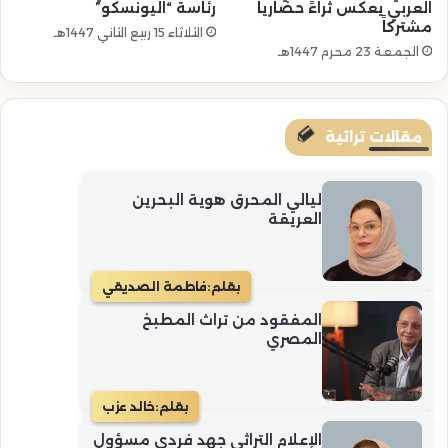
العربي يعكس ثراءً حضارياً
رئاسة “اليونسكو”
مشتركاً
الثلاثاء 15 ربيع الثاني 1447هـ
الجمعة 23 محرم 1447هـ
مقالات تراثية
ليالي المحرق هوية البحرين
العريقة
بقلم:
فاطمة الصديقي
المفقود من تراث المطبخ
المصري
بقلم:
خالد عزب
الإعلام التراثي جهد فردي مسؤول