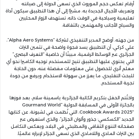
أرقام تعكس حجم الموروث الذي تسعى الدولة إلى صيانته
وتعريف الأجيال الجديدة به، مشيرًا إلى أن هذا التطبيق سيكون أداة
تعليمية وسياحية في الوقت ذاته، تستهدف الزوار المحليين
والسياح الأجانب والمهتمين بالثقافة.
من جهته، أوضح المدير التنفيذي لشركة “Alpha Aero Systems”،
علي كركي، أن التطبيق يسد فجوة واضحة في تثمين التراث
الجزائري عبر الوسائط الرقمية، مبينًا أن خاصية “التعرف البصري”
التي يحتوي عليها التطبيق تتيح للمستخدم توجيه الكاميرا نحو أي
معلم أثري للحصول على معلومات مفصلة عنه، دون الحاجة
للبحث التقليدي، ما يعزز من سهولة الاستخدام ويرفع من جودة
تجربة المستخدم.
واختُتم الحفل بتكريم الكاتبة الجزائرية ياسمينة سلام، بعد فوزها
بالجائزة الأولى في المسابقة الدولية “Gourmand World
Cookbook Awards 2025″، التي نُظمت في لشبونة، عن كتابها
الجديد “الكسكسي: جذور وألوان الجزائر”، والذي استعرض عبر
صفحاته التنوع الثقافي والمطبخي في البلاد، ويعكس التكامل
بين التراث المادي واللامادي الذي تسعى الجزائر لإبرازه عالميًا.