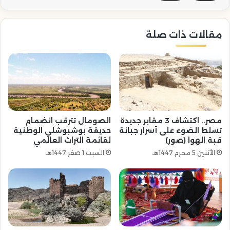
مقالات ذات صلة
مصر.. اكتشاف 3 مقابر جديدة
الصومال تترقب انضمام
تسلط الضوء على أسرار جبانة
حديقة بوشبوشلي الوطنية
قبة الهوا (صور)
لقائمة التراث العالمي
الأثنين 5 محرم 1447هـ
السبت 1 صفر 1447هـ