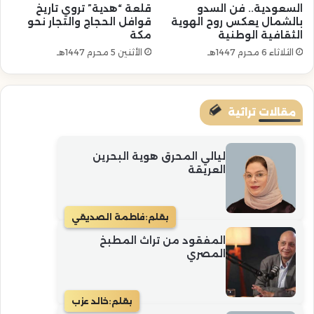
السعودية.. فن السدو
قلعة “هدية” تروي تاريخ
بالشمال يعكس روح الهوية
قوافل الحجاج والتجار نحو
الثقافية الوطنية
مكة
الثلاثاء 6 محرم 1447هـ
الأثنين 5 محرم 1447هـ
مقالات تراثية
ليالي المحرق هوية البحرين
العريقة
بقلم:
فاطمة الصديقي
المفقود من تراث المطبخ
المصري
بقلم:
خالد عزب