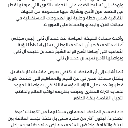
وتهدف إلى تسليط الضوء على التحولات الكبرى التي عرفتها قطر
في النصف قرن الأخير، وتشارك فيها مجموعة من الجهات
الثقافية ضمن خطة وطنية تبرز الطموحات المستقبلية في
مجالات الفن، والإبداع، والحفاظ على الموروث.
وأكدت سعادة الشيخة المياسة بنت حمد آل ثاني، رئيس مجلس
أمناء متاحف قطر، أن المتحف الوطني يمثل امتداداً للرؤية
الثقافية التي أرساها الأمير الوالد الشيخ حمد بن خليفة آل ثاني،
ويواصلها الأمير تميم بن حمد آل ثاني.
كما أشارت إلى أن المتحف لا يكتفي بعرض مقتنيات تاريخية، بل
يشكل مساحة تعبير حي عن القيم والمفاهيم التي صنعت هوية
قطر، وشددت على التزام المؤسسة الثقافي بمواصلة الجهود
لحماية التراث القطري وعرضه بطريقة تواكب العالم وتخاطب
الأجيال القادمة بلغة الحاضر.
جاء تصميم المتحف المعماري مستلهماً من تكوينات “وردة
الصحراء”، ليكون أكثر من مجرد مبنى بل تحفة تجسد العلاقة بين
البيئة والثقافة، واحتضن المتحف معارض متعددة تسرد مراحل