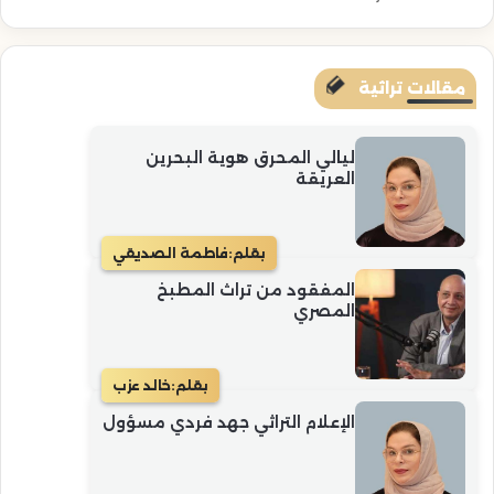
مقالات تراثية
ليالي المحرق هوية البحرين
العريقة
بقلم:
فاطمة الصديقي
المفقود من تراث المطبخ
المصري
بقلم:
خالد عزب
الإعلام التراثي جهد فردي مسؤول