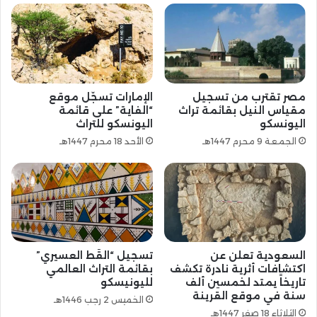
مصر تقترب من تسجيل
الإمارات تسجّل موقع
مقياس النيل بقائمة تراث
“الفاية” على قائمة
اليونسكو
اليونسكو للتراث
الجمعة 9 محرم 1447هـ
الأحد 18 محرم 1447هـ
السعودية تعلن عن
تسجيل “القَط العسيري”
اكتشافات أثرية نادرة تكشف
بقائمة التراث العالمي
تاريخاً يمتد لخمسين ألف
لليونيسكو
سنة في موقع القرينة
الخميس 2 رجب 1446هـ
الثلاثاء 18 صفر 1447هـ