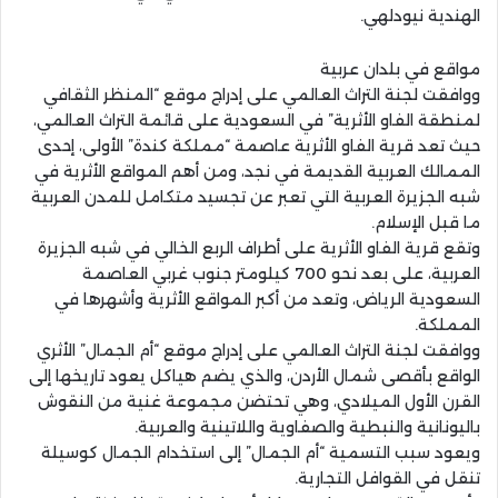
الهندية نيودلهي.
مواقع في بلدان عربية
ووافقت لجنة التراث العالمي على إدراج موقع “المنظر الثقافي
لمنطقة الفاو الأثرية” في السعودية على قائمة التراث العالمي،
حيث تعد قرية الفاو الأثرية عاصمة “مملكة كندة” الأولى، إحدى
الممالك العربية القديمة في نجد، ومن أهم المواقع الأثرية في
شبه الجزيرة العربية التي تعبر عن تجسيد متكامل للمدن العربية
ما قبل الإسلام.
وتقع قرية الفاو الأثرية على أطراف الربع الخالي في شبه الجزيرة
العربية، على بعد نحو 700 كيلومتر جنوب غربي العاصمة
السعودية الرياض، وتعد من أكبر المواقع الأثرية وأشهرها في
المملكة.
ووافقت لجنة التراث العالمي على إدراج موقع “أم الجمال” الأثري
الواقع بأقصى شمال الأردن، والذي يضم هياكل يعود تاريخها إلى
القرن الأول الميلادي، وهي تحتضن مجموعة غنية من النقوش
باليونانية والنبطية والصفاوية واللاتينية والعربية.
ويعود سبب التسمية “أم الجمال” إلى استخدام الجمال كوسيلة
تنقل في القوافل التجارية.