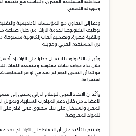
مخاطبة المستخدم العصري، وتتناسب مع طبيعة الاس
وسهولة التصفح.
ودعا إلى التعاون مع المؤسسات الأكاديمية والتقنية
توظيف التكنولوجيا لخدمة التراث، من خلال صناعة م
وثائقية قصيرة، وتصميم ألعاب إلكترونية مستوحاة من ا
بين المستخدم العربي وهويته.
ورأى أن التكنولوجيا لا تمثل خطرًا على التراث إذا 
خلال بناء قواعد بيانات مفتوحة ومتعددة اللغات، تتيح
مؤكدًا أن التحدي اليوم لم يعد في توافر المعلوما
استمرارها.
وأكّد أن الاتحاد العربي للإعلام التراثي يسعى إلى ت
الأعضاء، من خلال دعم المبادرات الشبابية، وتمويل ا
المعزز، والاشتغال على بناء محتوى عربي قادر على ال
للمواد المعروضة.
واختتم بالتأكيد على أن الحفاظ على التراث لم يعد مسؤ