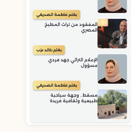
بقلم:
فاطمة الصديقي
المفقود من تراث المطبخ
المصري
بقلم:
خالد عزب
الإعلام التراثي جهد فردي
مسؤول
بقلم:
فاطمة الصديقي
مسقط.. وجهة سياحية
طبيعية وثقافية فريدة