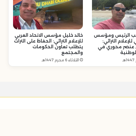
ائب الرئيس ومؤسس
خالد خليل مؤسس الاتحاد العربي
 للإعلام التراثي:
للإعلام التراثي: الحفاظ على التراث
بي عنصر محوري في
يتطلب تعاون الحكومات
الوطنية
والمجتمع
الثلاثاء 6 محرم 1447هـ
سياسة الخصوصية
تواصل معنا
من نحن