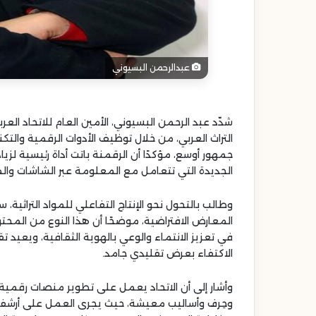
دبي
تكشف
عن
3
عبدالرحمن البسيوني
مسارات
تراثية
جديدة
الأربعاء 11 ربيع الأول 1447هـ
شدّد عبد الرحمن البسيوني، الأمين العام للاتحاد الع
في
دبي تكشف عن 3 
ديرة
التراث العربي، من خلال توظيف الأدوات الرقمية والت
جديدة في ديرة
جمهور أوسع، مؤكدًا أن الرقمنة باتت أداة رئيسية لزيا
الجديدة التي تتعامل مع المعلومة عبر الشاشات وال
وطالب بالتحول نحو الإنتاج التفاعلي للمواد التراثية، 
المعارض الافتراضية، موضحًا أن هذا النوع من المحتو
في تعزيز الانتماء والوعي بالهوية الثقافية، ويعيد ت
الاكتفاء بعرض تقليدي جامد.
وأشار إلى أن الاتحاد يعمل على تطوير منصات رقمية ت
وحِرف وأساليب معيشة، حيث يجرى العمل على أرشفة