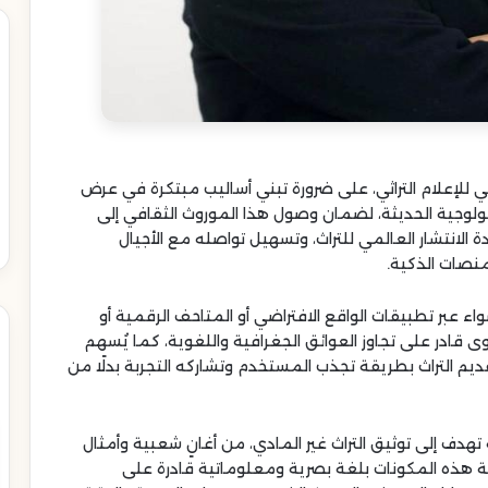
الاتحاد
العربي
للإعلام
التراثي
يطلق
الدورة
الأحد 29 رجب 1447هـ
الأولى
الاتحاد العربي للإعلام التراثي يطلق
ربي للإعلام التراثي، على ضرورة تبني أساليب مبتكرة في عرض
لجوائز
مسارات تراثية
الدورة الأولى لجوائز الإعلام التراثي
الإعلام
كنولوجية الحديثة، لضمان وصول هذا الموروث الثقافي إلى
في الوطن العربي
التراثي
دة الانتشار العالمي للتراث، وتسهيل تواصله مع الأجيال
في
منصات الذكية.
الوطن
العربي
سواء عبر تطبيقات الواقع الافتراضي أو المتاحف الرقمية أو
ى قادر على تجاوز العوائق الجغرافية واللغوية، كما يُسهم
قديم التراث بطريقة تجذب المستخدم وتشاركه التجربة بدلًا من
هدف إلى توثيق التراث غير المادي، من أغانٍ شعبية وأمثال
 هذه المكونات بلغة بصرية ومعلوماتية قادرة على