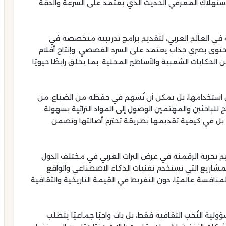
تهلاك المعرفي الحديث الذي يعتمد على السرعة والدقة
 في العالم العربي، لتقديم برامج تدريبية متخصصة في
حتوى بصري جذاب يعتمد على السرد القصصي، وإنتاج أفلام
لحكايات الشعبية والأساطير المحلية، بما يخلق رابطًا حيويًا
أُحسن استخدامها، بل يمكن أن تُسهم في حفظه من الضياع، من
 للباحثين والمهتمين الوصول إلى المواد التراثية بسهولة،
ت، بل في كيفية تقديمها بطريقة تحترم أصالتها وتضمن
عميم تجربة الرقمنة في عرض التراث العربي في مختلف الدول
لمشاريع التي تستخدم تقنيات الذكاء الاصطناعي والواقع
منافسة عالميًا، دون التفريط في القيمة التاريخية والثقافية
ولية النُخَب الثقافية فقط، بل بات واجبًا جماعيًا يتطلب