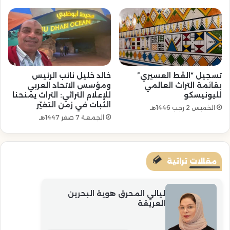
تسجيل “القَط العسيري”
خالد خليل نائب الرئيس
بقائمة التراث العالمي
ومؤسس الاتحاد العربي
لليونيسكو
للإعلام التراثي: التراث يمنحنا
الثبات في زمن التغيّر
الخميس 2 رجب 1446هـ
الجمعة 7 صفر 1447هـ
مقالات تراثية
ليالي المحرق هوية البحرين
العريقة