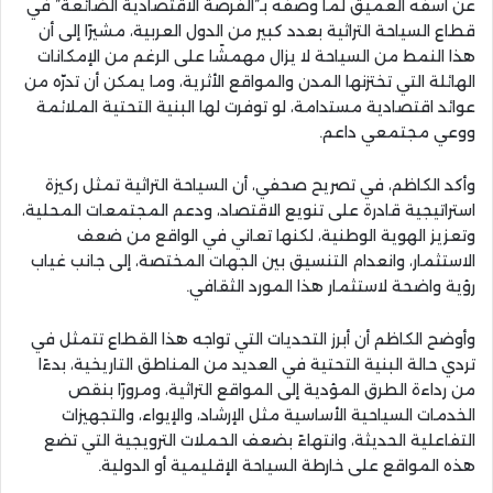
عن أسفه العميق لما وصفه بـ”الفرصة الاقتصادية الضائعة” في
قطاع السياحة التراثية بعدد كبير من الدول العربية، مشيرًا إلى أن
هذا النمط من السياحة لا يزال مهمشًا على الرغم من الإمكانات
الهائلة التي تختزنها المدن والمواقع الأثرية، وما يمكن أن تدرّه من
عوائد اقتصادية مستدامة، لو توفرت لها البنية التحتية الملائمة
ووعي مجتمعي داعم.
وأكد الكاظم، في تصريح صحفي، أن السياحة التراثية تمثل ركيزة
استراتيجية قادرة على تنويع الاقتصاد، ودعم المجتمعات المحلية،
وتعزيز الهوية الوطنية، لكنها تعاني في الواقع من ضعف
الاستثمار، وانعدام التنسيق بين الجهات المختصة، إلى جانب غياب
رؤية واضحة لاستثمار هذا المورد الثقافي.
وأوضح الكاظم أن أبرز التحديات التي تواجه هذا القطاع تتمثل في
تردي حالة البنية التحتية في العديد من المناطق التاريخية، بدءًا
من رداءة الطرق المؤدية إلى المواقع التراثية، ومرورًا بنقص
الخدمات السياحية الأساسية مثل الإرشاد، والإيواء، والتجهيزات
التفاعلية الحديثة، وانتهاءً بضعف الحملات الترويجية التي تضع
هذه المواقع على خارطة السياحة الإقليمية أو الدولية.