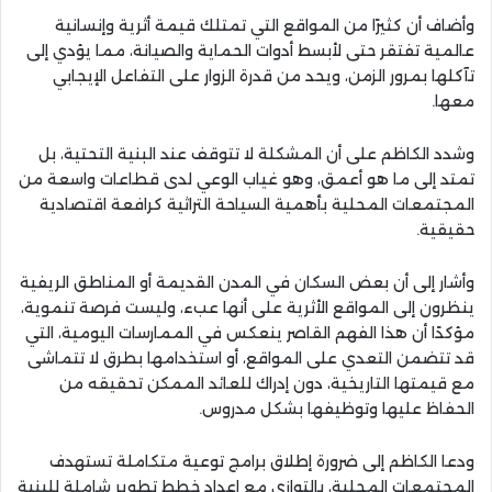
وأضاف أن كثيرًا من المواقع التي تمتلك قيمة أثرية وإنسانية
عالمية تفتقر حتى لأبسط أدوات الحماية والصيانة، مما يؤدي إلى
تآكلها بمرور الزمن، ويحد من قدرة الزوار على التفاعل الإيجابي
معها.
وشدد الكاظم على أن المشكلة لا تتوقف عند البنية التحتية، بل
تمتد إلى ما هو أعمق، وهو غياب الوعي لدى قطاعات واسعة من
المجتمعات المحلية بأهمية السياحة التراثية كرافعة اقتصادية
حقيقية.
وأشار إلى أن بعض السكان في المدن القديمة أو المناطق الريفية
ينظرون إلى المواقع الأثرية على أنها عبء، وليست فرصة تنموية،
مؤكدًا أن هذا الفهم القاصر ينعكس في الممارسات اليومية، التي
قد تتضمن التعدي على المواقع، أو استخدامها بطرق لا تتماشى
مع قيمتها التاريخية، دون إدراك للعائد الممكن تحقيقه من
الحفاظ عليها وتوظيفها بشكل مدروس.
ودعا الكاظم إلى ضرورة إطلاق برامج توعية متكاملة تستهدف
المجتمعات المحلية، بالتوازي مع إعداد خطط تطوير شاملة للبنية