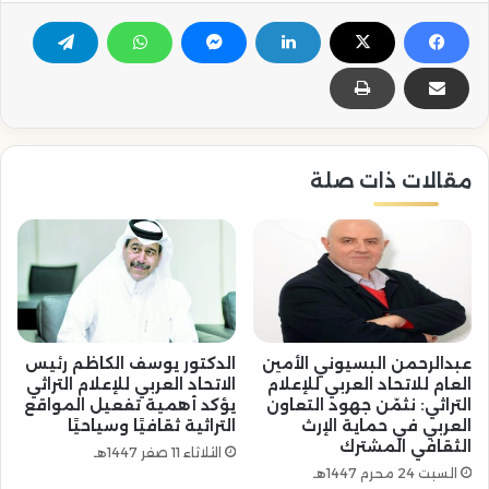
مقالات ذات صلة
عبدالرحمن البسيوني الأمين
الدكتور يوسف الكاظم رئيس
العام للاتحاد العربي للإعلام
الاتحاد العربي للإعلام التراثي
التراثي: نثمّن جهود التعاون
يؤكد أهمية تفعيل المواقع
العربي في حماية الإرث
التراثية ثقافيًا وسياحيًا
الثقافي المشترك
الثلاثاء 11 صفر 1447هـ
السبت 24 محرم 1447هـ