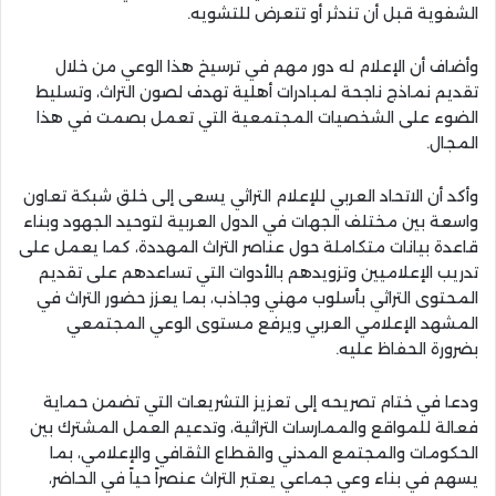
الشفوية قبل أن تندثر أو تتعرض للتشويه.
وأضاف أن الإعلام له دور مهم في ترسيخ هذا الوعي من خلال
تقديم نماذج ناجحة لمبادرات أهلية تهدف لصون التراث، وتسليط
الضوء على الشخصيات المجتمعية التي تعمل بصمت في هذا
المجال.
وأكد أن الاتحاد العربي للإعلام التراثي يسعى إلى خلق شبكة تعاون
واسعة بين مختلف الجهات في الدول العربية لتوحيد الجهود وبناء
قاعدة بيانات متكاملة حول عناصر التراث المهددة، كما يعمل على
تدريب الإعلاميين وتزويدهم بالأدوات التي تساعدهم على تقديم
المحتوى التراثي بأسلوب مهني وجاذب، بما يعزز حضور التراث في
المشهد الإعلامي العربي ويرفع مستوى الوعي المجتمعي
بضرورة الحفاظ عليه.
ودعا في ختام تصريحه إلى تعزيز التشريعات التي تضمن حماية
فعالة للمواقع والممارسات التراثية، وتدعيم العمل المشترك بين
الحكومات والمجتمع المدني والقطاع الثقافي والإعلامي، بما
يسهم في بناء وعي جماعي يعتبر التراث عنصراً حياً في الحاضر،