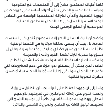
كافة أطياف المجتمع، مشيراً إلى أن المنظمات غير الحكومية
ومؤسسات المجتمع المدني تمثل أطرافاً أساسية في جهود صون
الهوية الثقافية، وأكد أن الشراكة المجتمعية الواسعة هي الضامن
الوحيد لاستمرار العمل في هذا المجال بعيداً عن الاعتبارات
الموسمية أو الطابع الرسمي البحت.
وأوضح أن التراث لا يمكن النظر إليه كموضوع ثانوي في السياسات
العامة، بل يجب أن يحظى بمكانة مركزية في الخطط الوطنية
نظراً لما يمثله من عمق حضاري وتاريخي وقيمة رمزية، وقال إن
مسؤولية حماية التراث تشمل الفرد والأسرة والمدرسة
والمؤسسات الإعلامية والثقافية والدينية، كما تشمل القطاع
الخاص الذي يمكن أن يضطلع بدور مؤثر في دعم المشروعات التي
تخدم هذا المجال سواء في إطار المسؤولية المجتمعية أو ضمن
مبادرات تنموية ثقافية.
وأشار إلى أن جهود الحفاظ على التراث يجب أن تنطلق من رؤية
واضحة، تقوم على إشراك المواطنين في تعريفهم بتاريخهم
المحلي وربطهم بمكونات ثقافتهم، داعياً إلى توسيع البرامج التي
تستهدف توثيق التراث غير المادي والموروث الشعبي والذاكرة