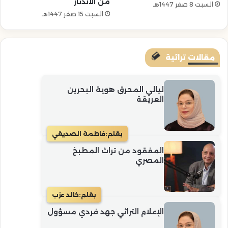
من الاندثار
السبت 8 صفر 1447هـ
السبت 15 صفر 1447هـ
مقالات تراثية
ليالي المحرق هوية البحرين
العريقة
بقلم:
فاطمة الصديقي
المفقود من تراث المطبخ
المصري
بقلم:
خالد عزب
الإعلام التراثي جهد فردي مسؤول