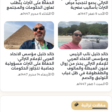
التراثي يدعو لتجديد عرض
الحفاظ على التراث يتطلب
التراث بأساليب عصرية
تعاون الحكومات والمجتمع
الأحد 9 صفر 1447هـ
الثلاثاء 6 محرم 1447هـ
خالد خليل نائب الرئيس
خالد خليل مؤسس الاتحاد
ومؤسس الاتحاد العربي
العربي للإعلام التراثي:
للإعلام التراثي يحذر من زوال
الحفاظ على التراث مسؤولية
فنون العيطة والمالوف
جماعية تتجاوز الحكومات
والطقطوقة في ظل غياب
الأربعاء 14 محرم 1447هـ
التوثيق والدعم
السبت 1 صفر 1447هـ
مقالات تراثية