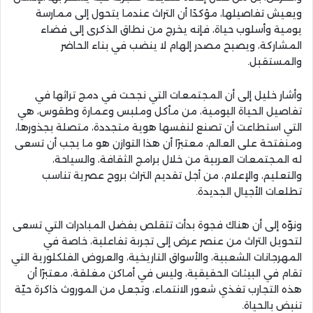
ويعيش تفاصيلها، مؤكدًا أن التراث عندما يتحول إلى ممارسة
يومية وأسلوب حياة، فإنه يخرج من نطاق الذكرى إلى فضاء
المشاركة، ويصبح مصدر إلهام لا ينضب في بناء الحاضر
والمستقبل.
وأشار خليل إلى أن المجتمعات التي نجحت في دمج تراثها في
تفاصيل الحياة اليومية، من مأكل وملبس وعمارة وطقوس، هي
التي استطاعت أن تصنع لنفسها هوية متجددة، متصلة بجذورها،
ومنفتحة على العالم، معتبرًا أن هذا التوازن هو ما يجب أن تسعى
له المجتمعات العربية من خلال برامج الثقافة، والسياحة،
والتعليم، والإعلام، من أجل تقديم التراث بروح عصرية تناسب
تطلعات الأجيال الجديدة.
ونوّه إلى أن هناك فجوة بدأت تتقلص بفضل المبادرات التي تسعى
لتحويل التراث من عنصر عرض إلى تجربة تفاعلية، خاصة في
المهرجانات الشعبية، والأسواق التاريخية، والعروض الفلكلورية التي
تقام في البيئات الحقيقية، وليس في أماكن مغلقة، معتبرًا أن
هذه التجارب تغذي شعور الانتماء، وتجعل من الموروث ذاكرة حيّة
تنبض بالحياة.