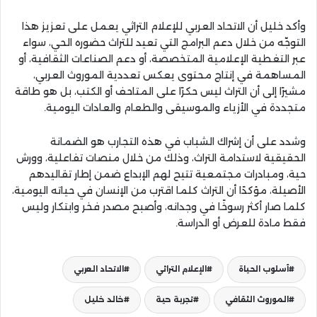
وأكد خليل أن الاتحاد العربي للإعلام التراثي يعمل على تعزيز هذا
التوجّه من خلال دعم البرامج التي تعيد للتراث حضوره الحي، سواء
عبر التغطية الإعلامية المتخصصة، أو دعم الصناعات الثقافية، أو
المساهمة في إنتاج محتوى يعكس تعددية الموروث العربي،
مشيرًا إلى أن التراث ليس حكرًا على المتاحف أو الكتب، بل هو طاقة
متجددة في الأزياء والموسيقى والطعام والعادات اليومية.
وشدد على أن إشراك الشباب في هذه التجارب هو الضمانة
الحقيقية لاستدامة التراث، وذلك من خلال منصات تفاعلية، وورش
حية، ومبادرات مجتمعية تتيح لهم الإبداع ضمن إطار تقاليدهم
الأصيلة، مؤكدًا أن التراث كلما اقترب من الإنسان في حياته اليومية،
كلما صار أكثر رسوخًا في وجدانه، وأصبح مصدر فخر وابتكار وليس
فقط مادة للعرض أو الدراسة.
أسلوب الحياة
الإعلام التراثي
الاتحاد العربي
الموروث الثقافي
تجربة حية
خالد خليل