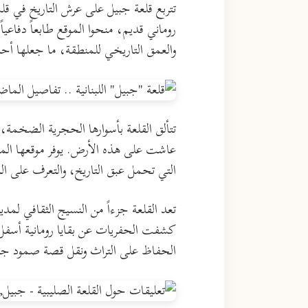
تتربع قلعة جبيل على عرش التاريخ في ق
والعمق التاريخي للمنطقة، ما جعلها أحد 
تتألق القلعة بأسوارها الحجرية الضخم
عاشت على هذه الأرض. يوفر موقعها المط
التي تحمل عبق التاريخ، والتعرف على الد
تعد القلعة جزءاً من النسيج الثقافي لم
كشفت الحفريات عن بقايا رومانية أسفل 
الحفاظ على التراث ونقل قصة صمود جبي