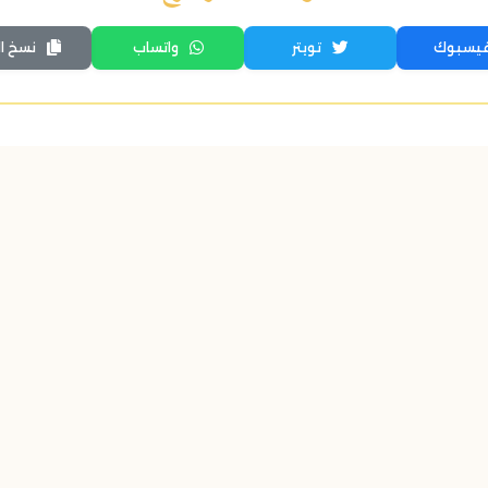
يسبوك
تويتر
واتساب
نسخ ال
اكتشف أيضاً