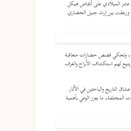
ني عشر الميلادي على أنقاض هيكل
ي قديم، منحوا الموقع طابعاً دفاعياً متميزاً. أدرجت اليونسكو القلعة ضمن قائمة التراث العالمي عام 1984، وربطت بين إرث جبيل الحضاري
يبية، وتحكي قصص حضارات متعاقبة
يتيح لهم استكشاف الأبراج والغرف
اق التاريخ والباحثين في الآثار.
 المختلفة، ما يعزز الوعي بأهمية