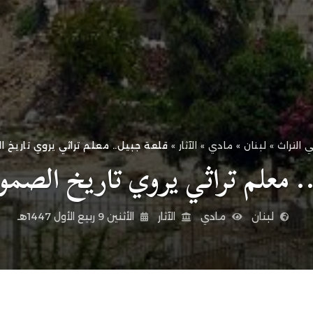
 التراث
»
لبنان
»
مادي
»
الآثار
»
قلعة جبيل.. معلم تراثي يروي تاريخ 
. معلم تراثي يروي تاريخ الصمود
لبنان
مادي
الآثار
الأثنين 9 ربيع الأول 1447هـ