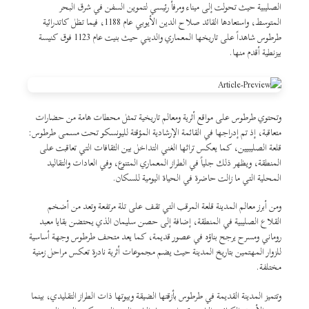
الصليبية حيث تحولت إلى ميناء ومرفأ رئيسي لتموين السفن في شرق البحر
المتوسط، واستعادها القائد صلاح الدين الأيوبي عام 1188، فيما تظل كاتدرائية
طرطوس شاهداً على تاريخها المعماري والديني حيث بنيت عام 1123 فوق كنيسة
بيزنطية أقدم منها.
وتحتوي طرطوس على مواقع أثرية ومعالم تاريخية تمثل محطات هامة من حضارات
متعاقبة، إذ تم إدراجها في القائمة الإرشادية المؤقتة لليونسكو تحت مسمى طرطوس:
قلعة الصليبيين، كما يعكس تراثها الغني التداخل بين الثقافات التي تعاقبت على
المنطقة، ويظهر ذلك جلياً في الطراز المعماري المتنوع، وفي العادات والتقاليد
المحلية التي ما زالت حاضرة في الحياة اليومية للسكان.
ومن أبرز معالم المدينة قلعة المرقب التي تقف على تلة مرتفعة وتعد من أضخم
القلاع الصليبية في المنطقة، إضافة إلى حصن سليمان الذي يحتضن بقايا معبد
روماني ومسرح يرجح بناؤه في عصور قديمة، كما يعد متحف طرطوس وجهة أساسية
للزوار المهتمين بتاريخ المدينة حيث يضم مجموعات أثرية نادرة تعكس مراحل زمنية
مختلفة.
وتتميز المدينة القديمة في طرطوس بأزقتها الضيقة وبيوتها ذات الطراز التقليدي، بينما