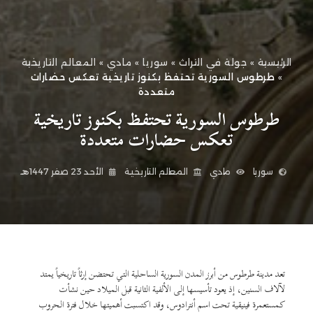
الرئيسية
»
جولة في التراث
»
سوريا
»
مادي
»
المعالم التاريخية
»
طرطوس السورية تحتفظ بكنوز تاريخية تعكس حضارات
متعددة
طرطوس السورية تحتفظ بكنوز تاريخية
تعكس حضارات متعددة
سوريا
مادي
المعالم التاريخية
الأحد 23 صفر 1447هـ
تعد مدينة طرطوس من أبرز المدن السورية الساحلية التي تحتضن إرثاً تاريخياً يمتد
لآلاف السنين، إذ يعود تأسيسها إلى الألفية الثانية قبل الميلاد حين نشأت
كمستعمرة فينيقية تحت اسم أنترادوس، وقد اكتسبت أهميتها خلال فترة الحروب