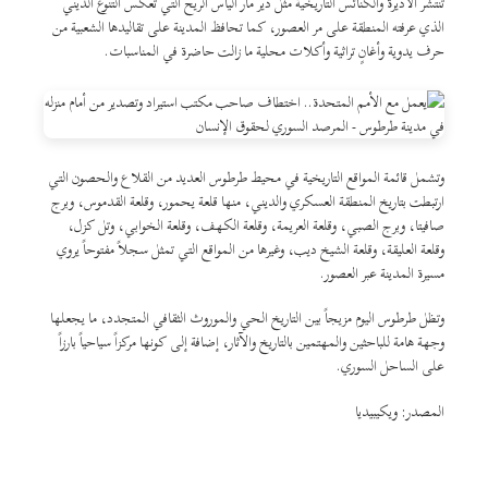
تنتشر الأديرة والكنائس التاريخية مثل دير مار الياس الريح التي تعكس التنوع الديني
الذي عرفته المنطقة على مر العصور، كما تحافظ المدينة على تقاليدها الشعبية من
حرف يدوية وأغانٍ تراثية وأكلات محلية ما زالت حاضرة في المناسبات.
وتشمل قائمة المواقع التاريخية في محيط طرطوس العديد من القلاع والحصون التي
ارتبطت بتاريخ المنطقة العسكري والديني، منها قلعة يحمور، وقلعة القدموس، وبرج
صافيتا، وبرج الصبي، وقلعة العريمة، وقلعة الكهف، وقلعة الخوابي، وتل كزل،
وقلعة العليقة، وقلعة الشيخ ديب، وغيرها من المواقع التي تمثل سجلاً مفتوحاً يروي
مسيرة المدينة عبر العصور.
وتظل طرطوس اليوم مزيجاً بين التاريخ الحي والموروث الثقافي المتجدد، ما يجعلها
وجهة هامة للباحثين والمهتمين بالتاريخ والآثار، إضافة إلى كونها مركزاً سياحياً بارزاً
على الساحل السوري.
المصدر: ويكيبيديا