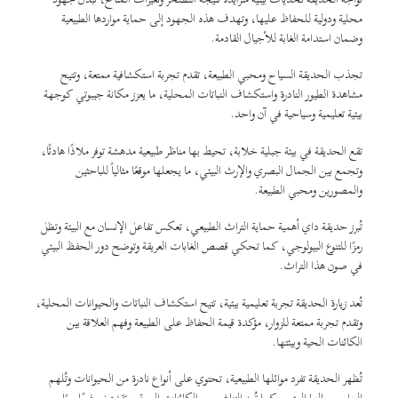
محلية ودولية للحفاظ عليها، وتهدف هذه الجهود إلى حماية مواردها الطبيعية
وضمان استدامة الغابة للأجيال القادمة.
تجذب الحديقة السياح ومحبي الطبيعة، تقدم تجربة استكشافية ممتعة، وتتيح
مشاهدة الطيور النادرة واستكشاف النباتات المحلية، ما يعزز مكانة جيبوتي كوجهة
بيئية تعليمية وسياحية في آن واحد.
تقع الحديقة في بيئة جبلية خلابة، تحيط بها مناظر طبيعية مدهشة توفر ملاذًا هادئًا،
وتجمع بين الجمال البصري والإرث البيئي، ما يجعلها موقعًا مثالياً للباحثين
والمصورين ومحبي الطبيعة.
تُبرز حديقة داي أهمية حماية التراث الطبيعي، تعكس تفاعل الإنسان مع البيئة وتظل
رمزًا للتنوع البيولوجي، كما تحكي قصص الغابات العريقة وتوضح دور الحفظ البيئي
في صون هذا التراث.
تُعد زيارة الحديقة تجربة تعليمية بيئية، تتيح استكشاف النباتات والحيوانات المحلية،
وتقدم تجربة ممتعة للزوار، مؤكدة قيمة الحفاظ على الطبيعة وفهم العلاقة بين
الكائنات الحية وبيئتها.
تُظهر الحديقة تفرد موائلها الطبيعية، تحتوي على أنواع نادرة من الحيوانات وتُلهم