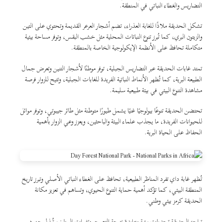
التضاريس والغطاء النباتي في المنطقة.
تشكل الحديقة ملاذًا للغابة العذراء، تضم أشجار العرعر القديمة وتحتوي على التين
والزيتون البري، كما تُبرز تنوع النباتات المحلية مثل خشب البقس، وتوفر مساحة بيئية
متكاملة تحافظ على الأنظمة الإيكولوجية الخاصة بالمنطقة.
تمتد غابات الحديقة عبر التضاريس الجبلية، توفر موطنًا لأشجار التنين وتعرض جمال
الطبيعة البرية، كما تُظهر الأنماط النباتية الفريدة للغابات الجبلية، وتتيح للزوار فرصة
مشاهدة التنوع البيئي في بيئة طبيعية سليمة.
تحتضن الحديقة تنوعًا بيولوجيًا غنيًا يشمل طيورًا متوطنة مثل طائر جيبوتي، وتوفر موائل
للحيوانات الفريدة، ما يجذب علماء البيئة والباحثين، ويعزز وعي الزوار بأهمية
الحفاظ على الحياة البرية.
تُظهر غابة داي تفرد المناظر الطبيعية، تحافظ على الغطاء النباتي الأصلي وتبرز تاريخ
المنطقة البيئي، كما تؤكد أهمية حماية التنوع الحيوي، وتساهم في تعزيز مكانة
الحديقة كرمز بيئي وطني.
تواجه الحديقة تحديات بيئية متزايدة نتيجة التصحر وتغيرات المناخ، تُبذل جهود