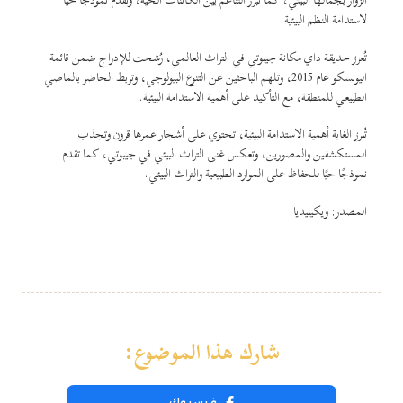
الزوار بجمالها البيئي، كما تُبرز التناغم بين الكائنات الحية، وتقدم نموذجًا حيًا
لاستدامة النظم البيئية.
تُعزز حديقة داي مكانة جيبوتي في التراث العالمي، رُشحت للإدراج ضمن قائمة
اليونسكو عام 2015، وتلهم الباحثين عن التنوع البيولوجي، وتربط الحاضر بالماضي
الطبيعي للمنطقة، مع التأكيد على أهمية الاستدامة البيئية.
تُبرز الغابة أهمية الاستدامة البيئية، تحتوي على أشجار عمرها قرون وتجذب
المستكشفين والمصورين، وتعكس غنى التراث البيئي في جيبوتي، كما تقدم
نموذجًا حيًا للحفاظ على الموارد الطبيعية والتراث البيئي.
المصدر: ويكيبيديا
شارك هذا الموضوع:
فيسبوك