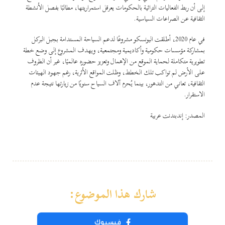
إلى أن ربط الفعاليات التراثية بالحكومات يعرقل استمراريتها، مطالبًا بفصل الأنشطة
الثقافية عن الصراعات السياسية.
في عام 2020، أطلقت اليونسكو مشروعًا لدعم السياحة المستدامة بجبل البركل
بمشاركة مؤسسات حكومية وأكاديمية ومجتمعية، ويهدف المشروع إلى وضع خطة
تطويرية متكاملة لحماية الموقع من الإهمال وتعزيز حضوره عالميًا، غير أن الظروف
على الأرض لم تواكب تلك الخطط، وظلت المواقع الأثرية، رغم جهود الهيئات
الثقافية، تعاني من التدهور، بينما يُحرم آلاف السياح سنويًا من زيارتها نتيجة عدم
الاستقرار.
المصدر: إندبندنت عربية
شارك هذا الموضوع:
فيسبوك