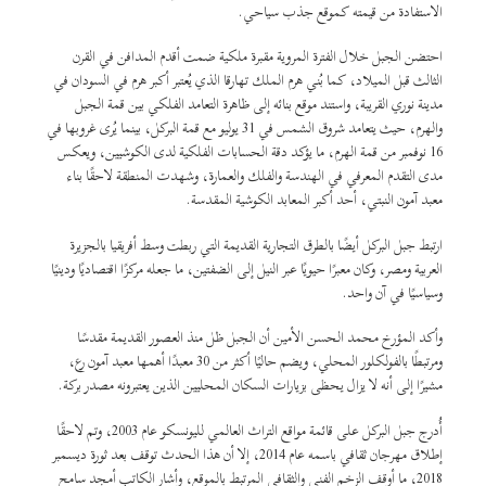
الاستفادة من قيمته كموقع جذب سياحي.
احتضن الجبل خلال الفترة المروية مقبرة ملكية ضمت أقدم المدافن في القرن
الثالث قبل الميلاد، كما بُني هرم الملك تهارقا الذي يُعتبر أكبر هرم في السودان في
مدينة نوري القريبة، واستند موقع بنائه إلى ظاهرة التعامد الفلكي بين قمة الجبل
والهرم، حيث يتعامد شروق الشمس في 31 يوليو مع قمة البركل، بينما يُرى غروبها في
16 نوفمبر من قمة الهرم، ما يؤكد دقة الحسابات الفلكية لدى الكوشيين، ويعكس
مدى التقدم المعرفي في الهندسة والفلك والعمارة، وشهدت المنطقة لاحقًا بناء
معبد آمون النبتي، أحد أكبر المعابد الكوشية المقدسة.
ارتبط جبل البركل أيضًا بالطرق التجارية القديمة التي ربطت وسط أفريقيا بالجزيرة
العربية ومصر، وكان معبرًا حيويًا عبر النيل إلى الضفتين، ما جعله مركزًا اقتصاديًا ودينيًا
وسياسيًا في آن واحد.
وأكد المؤرخ محمد الحسن الأمين أن الجبل ظل منذ العصور القديمة مقدسًا
ومرتبطًا بالفولكلور المحلي، ويضم حاليًا أكثر من 30 معبدًا أهمها معبد آمون رع،
مشيرًا إلى أنه لا يزال يحظى بزيارات السكان المحليين الذين يعتبرونه مصدر بركة.
أُدرج جبل البركل على قائمة مواقع التراث العالمي لليونسكو عام 2003، وتم لاحقًا
إطلاق مهرجان ثقافي باسمه عام 2014، إلا أن هذا الحدث توقف بعد ثورة ديسمبر
2018، ما أوقف الزخم الفني والثقافي المرتبط بالموقع، وأشار الكاتب أمجد سامح