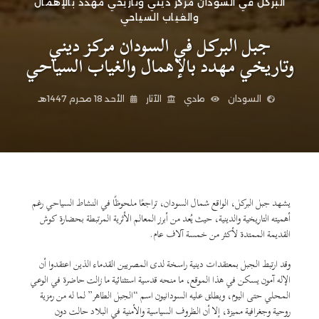
البركل في السودان مركز ديني وتاريخي مهدد بالإهمال
والغياب السياحي
جبل البركل في السودان مركز ديني
وتاريخي مهدد بالإهمال والغياب السياحي
السودان
مادي
الآثار
الأحد 18 محرم 1447هـ
يشهد جبل البركل، الواقع شمال السودان، تراجعًا ملحوظًا في النشاط السياحي رغم
أهميته التاريخية والدينية، حيث يُعد من أبرز المعالم الأثرية المرتبطة بحضارة كوش
القديمة الممتدة لأكثر من خمسة آلاف عام.
وقد ارتبط الجبل بمعتقدات دينية راسخة لدى المصريين القدماء الذين اعتقدوا أن
الإله آمون يسكن في هذا الموقع، ما منحه قدسية استثنائية ما زالت حاضرة في الوعي
المحلي حتى اليوم، ويطلق عليه السودانيون اسم “الجبل الطاهر” لما له من رمزية
روحية وجغرافية مميزة، إلا أن الظروف السياسية والأمنية في البلاد حالت دون