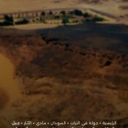
الرئيسية
»
جولة في التراث
»
السودان
»
مادي
»
الآثار
»
جبل