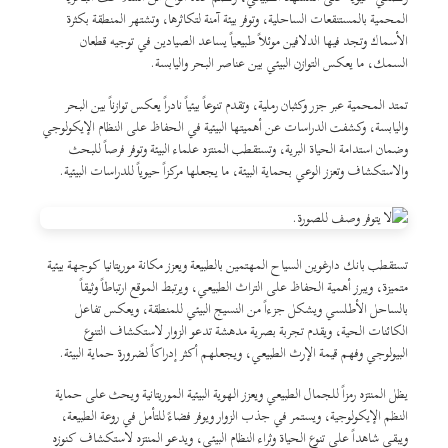
المحمية بالمستنقعات الساحلية، وتوفر بيئة آمنة لتكاثرها، وتشتهر المنطقة بكثرة
الأسماك وتجد فيها الدلافين موئلاً طبيعياً يساعد الصيادين في توجيه قطعان
السمك، ما يعكس التوازن البيئي بين عناصر البحر واليابسة.
تمتد المحمية عبر جزر وكثبان رملية، وتقدم تنوعاً بيئياً نادراً يعكس توازناً بين البحر
واليابسة، وكشفت الدراسات عن أهميتها البيئية في الحفاظ على النظام الإيكولوجي
وضمان استدامة الحياة البرية، وتستقطب المنتزه علماء البيئة وتوفر فرصاً للبحث
والاستكشاف وتعزز الوعي بحماية البيئة، ما يجعلها مركزاً حيوياً للدراسات البيئية.
تستقطب بانك دارغوين السياح المهتمين بالطبيعة ويعزز مكانة موريتانيا كوجهة بيئية
متميزة، ويبرز أهمية الحفاظ على التراث الطبيعي، ويرتبط الموقع ارتباطاً وثيقاً
بالساحل الأطلسي ويشكل جزءاً من النسيج البيئي للمنطقة، ويعكس تفاعل
الكائنات الحية، ويقدم تجربة بصرية مدهشة تدعو الزوار لاستكشاف التنوع
البيولوجي وفهم قيمة الإرث الطبيعي، ويجعلهم أكثر إدراكاً لضرورة حماية البيئة.
يظل المنتزه رمزاً للجمال الطبيعي ويعزز الهوية البيئية الموريتانية ويحث على حماية
النظم الإيكولوجية، ويستمر في جذب الزوار ويوفر فضاءً للتأمل في روعة الطبيعة،
ويبقى شاهداً على تنوع الحياة وثراء النظام البيئي، ويدعو المنتزه لاستكشاف كنوزه