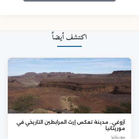
اكتشف أيضاً
آزوغي.. مدينة تعكس إرث المرابطين التاريخي في
موريتانيا
موريتانيا