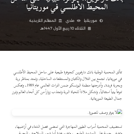
المحيط الأطلسي في موريتانيا
موريتانيا
مادي
المعالم التاريخية
الثلاثاء 10 ربيع الأول 1447هـ
تتألق المحمية الوطنية بانك دارغوين كجوهرة طبيعية على ساحل المحيط الأطلسي
في موريتانيا، تجمع بين التلال والكثبان والمستنقعات الساحلية، وتمتد بمناظر برية
وبحرية فريدة، وأدرجتها منظمة اليونسكو ضمن التراث العالمي عام 1989، وتعكس
تنوعاً بيئياً استثنائياً، وتشكل ملاذاً للحياة البرية وتجذب زواراً من كل أنحاء العالم وتبرز
جمال الطبيعة الموريتانية.
تستضيف المحمية أسراب الطيور المهاجرة التي تمضي فصل الشتاء في أراضيها،
وتضفي حيوية على المشهد الطبيعي، وتضم عدة أنواع من السلاحف البحرية