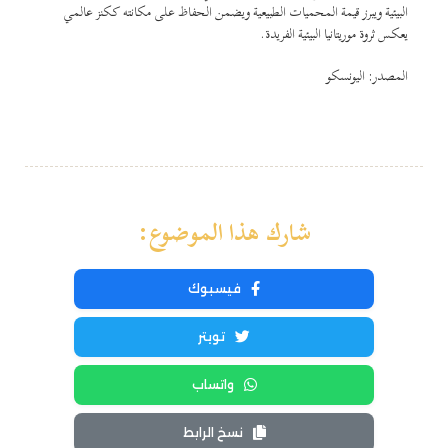
البيئية ويبرز قيمة المحميات الطبيعية ويضمن الحفاظ على مكانته ككنز عالمي
يعكس ثروة موريتانيا البيئية الفريدة.
المصدر: اليونسكو
شارك هذا الموضوع:
فيسبوك
تويتر
واتساب
نسخ الرابط