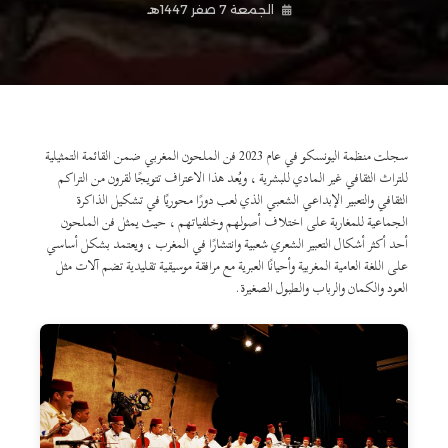
الجمعة 7 صفر 1447هـ
سجلت منظمة اليونسكو في عام 2023 فن الملحون المغربي ضمن القائمة التمثيلية
للتراث الثقافي غير المادي للبشرية ، ويُعد هذا الاعتراف تتويجًا لقرون من التراكم
الثقافي والتعبير الإبداعي الشعبي الذي لعب دورًا محوريًا في تشكيل الذاكرة
الجماعية للمغاربة على اختلاف أصولهم وخلفياتهم ، حيث يمثل فن الملحون
أحد أكثر أشكال التعبير الشعري شعبية وانتشارًا في المغرب ، ويعتمد بشكل أساسي
على اللغة العامية المغربية وأحيانًا العبرية مع مرافقة موسيقية تقليدية تضم آلات مثل
العود والكمان والرباب والطبول الصغيرة.