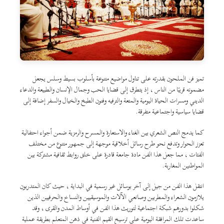
تميز فن الملحون بقدرته على تناول مواضيع متنوعة بأسلوب بسيط وسلس يجعل
مضمونه قريبًا من الناس ، إذ يتطرق إلى قضايا الحب وجمال الإنسان والطبيعة والدعاء
الديني ومسرات الحياة اليومية والمتعة والترفيه وفنون الطبخ والخيال والسفر إضافة إلى
قضايا سياسية واجتماعية متفرقة.
كما يدمج النص الشعري بين الغناء والاستعارة والمسرح والرمزية ضمن أجواء احتفالية
تعزز الحوار وتدفع نحو طرح رسائل أخلاقية موجهة إلى جمهور متنوع من مختلف
الفئات ، مما جعل هذا الفن مادة جامعة قادرة على خلق روابط ثقافية مشتركة بين
المواطنين المغاربة.
انتقل هذا الفن من جيل إلى آخر بوسائل غير رسمية في البداية ، حيث كان المتدربون
يلازمون الشعراء والمطربين وصانعي الآلات والموسيقيين والنساخ والحرفيين الذين
شكلوا بدورهم شبكة اجتماعية لتوريث هذا الفن في أوساط المدن والقرى ، وقد
ساعدت تلك المرافقة اليومية على ترسيخ القيم الفنية في ذهن المتعلم بطريقة عملية