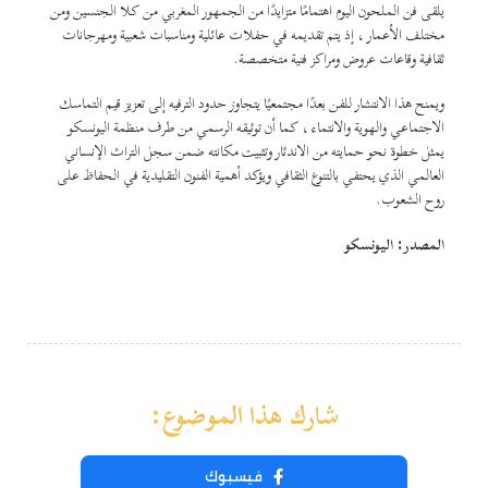
يلقى فن الملحون اليوم اهتمامًا متزايدًا من الجمهور المغربي من كلا الجنسين ومن
مختلف الأعمار ، إذ يتم تقديمه في حفلات عائلية ومناسبات شعبية ومهرجانات
ثقافية وقاعات عروض ومراكز فنية متخصصة.
ويمنح هذا الانتشار للفن بعدًا مجتمعيًا يتجاوز حدود الترفيه إلى تعزيز قيم التماسك
الاجتماعي والهوية والانتماء ، كما أن توثيقه الرسمي من طرف منظمة اليونسكو
يمثل خطوة نحو حمايته من الاندثار وتثبيت مكانته ضمن سجل التراث الإنساني
العالمي الذي يحتفي بالتنوع الثقافي ويؤكد أهمية الفنون التقليدية في الحفاظ على
روح الشعوب.
المصدر: اليونسكو
شارك هذا الموضوع:
فيسبوك