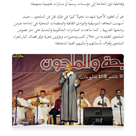
وتفاعلية دون الحاجة إلى مؤسسات رسمية أو مسارات تعليمية ممنهجة.
غير أن العقود الأخيرة شهدت تحولا كبيرًا في طرق نقل فن الملحون ، حيث
أسهمت المعاهد الموسيقية والنوادي الثقافية والمنظمات المحلية في إدماجه ضمن
برامجها التدريبية ، كما ساعدت المبادرات الحكومية والمدنية على نشر نصوص
الملحون التقليدية من خلال كتب ومنشورات ودواوين شعرية توثق قصائد كبار شعراء
الملحون وتُعرّف بأسمائهم وأساليبهم الفنية المختلفة.