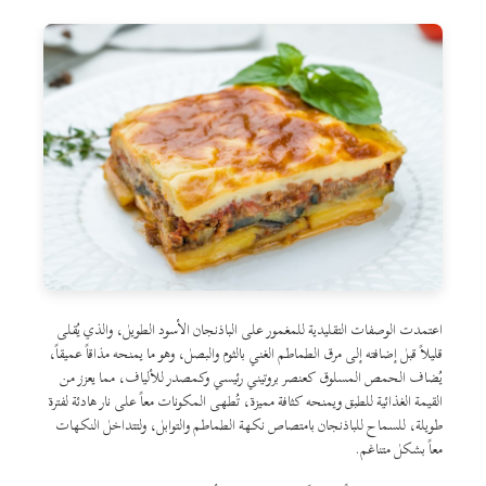
اعتمدت الوصفات التقليدية للمغمور على الباذنجان الأسود الطويل، والذي يُقلى
قليلاً قبل إضافته إلى مرق الطماطم الغني بالثوم والبصل، وهو ما يمنحه مذاقاً عميقاً،
يُضاف الحمص المسلوق كعنصر بروتيني رئيسي وكمصدر للألياف، مما يعزز من
القيمة الغذائية للطبق ويمنحه كثافة مميزة، تُطهى المكونات معاً على نار هادئة لفترة
طويلة، للسماح للباذنجان بامتصاص نكهة الطماطم والتوابل، ولتتداخل النكهات
معاً بشكل متناغم.