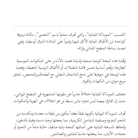
اكتسبت “الموساكا اللبنانية”، والتي تُعرف محلياً باسم “المغمور”، مكانة مرموقة
كواحدة من الأطباق النباتية الأكثر شهرة وتميزاً على المائدة الشرق أوسطية، وهي
تجسد بساطة المطبخ اللبناني وثرائه.
وتُقدم هذه اليخنة كوجبة صحية ولذيذة تعتمد بالأساس على المكونات الموسمية
الطازجة، وتُعتبر أساسية ضمن قائمة المقبلات أو الأطباق الرئيسية الخفيفة، وتعتمد
هذه الوصفة في جوهرها على دمج الباذنجان المقلي مع الطماطم والحمص، لخلق
مزيج متوازن من النكهات والقوام.
تختلف الموساكا اللبنانية اختلافاً جذرياً عن نظيرتها المشهورة في المطبخ اليوناني،
حيث إن الفارق بينهما ليس مجرد تباين بسيط بل هو اختلاف في الهوية والمكونات.
تُعرف الموساكا اليونانية بكونها طبقاً معقداً يتكون من طبقات متعددة ومكدسة من
اللحم المفروم وصلصة البشاميل الكريمية، مما يجعلها وجبة دسمة وغنية بالدهون،
وتُحافظ النسخة اللبنانية على أصالتها كنخنة نباتية صافية، خالية تماماً من اللحوم أو
منتجات الألبان، مما يجعلها مناسبة للنباتيين والصائمين.