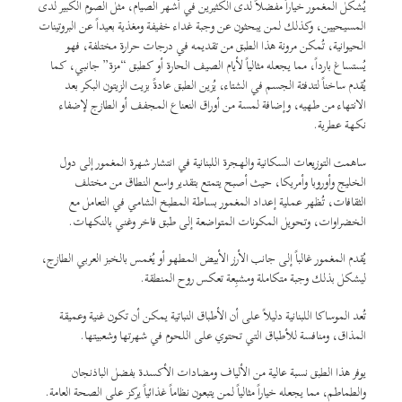
يُشكل المغمور خياراً مفضلاً لدى الكثيرين في أشهر الصيام، مثل الصوم الكبير لدى
المسيحيين، وكذلك لمن يبحثون عن وجبة غداء خفيفة ومغذية بعيداً عن البروتينات
الحيوانية، تُمكن مرونة هذا الطبق من تقديمه في درجات حرارة مختلفة، فهو
يُستساغ بارداً، مما يجعله مثالياً لأيام الصيف الحارة أو كطبق “مزة” جانبي، كما
يُقدم ساخناً لتدفئة الجسم في الشتاء، يُزين الطبق عادةً بزيت الزيتون البكر بعد
الانتهاء من طهيه، وإضافة لمسة من أوراق النعناع المجفف أو الطازج لإضفاء
نكهة عطرية.
ساهمت التوزيعات السكانية والهجرة اللبنانية في انتشار شهرة المغمور إلى دول
الخليج وأوروبا وأمريكا، حيث أصبح يتمتع بتقدير واسع النطاق من مختلف
الثقافات، تُظهر عملية إعداد المغمور بساطة المطبخ الشامي في التعامل مع
الخضراوات، وتحويل المكونات المتواضعة إلى طبق فاخر وغني بالنكهات.
يُقدم المغمور غالباً إلى جانب الأرز الأبيض المطهو أو يُغمس بالخبز العربي الطازج،
ليشكل بذلك وجبة متكاملة ومشبِعة تعكس روح المنطقة.
تُعد الموساكا اللبنانية دليلاً على أن الأطباق النباتية يمكن أن تكون غنية وعميقة
المذاق، ومنافسة للأطباق التي تحتوي على اللحوم في شهرتها وشعبيتها.
يوفر هذا الطبق نسبة عالية من الألياف ومضادات الأكسدة بفضل الباذنجان
والطماطم، مما يجعله خياراً مثالياً لمن يتبعون نظاماً غذائياً يركز على الصحة العامة.