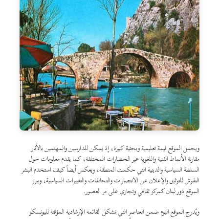
ويحمل الموقع قيمة تعليمية وبحثية كبيرة، إذ يمكن للدارسين والمهتمين بالآثار
مقارنة الأنماط الفنية واللغوية عبر الحضارات المختلفة، كما يقدم معلومات حول
السلطة السياسية والدينية التي حكمت المنطقة، ويعكس أيضاً كيف استخدم البشر
النقوش للتوثيق والإعلان عن الانتصارات والتحالفات والتغييرات السياسية، ويبرز
الموقع دور لبنان كمركز ثقافي وتجاري على مر العصور.
ويُدرج الموقع اليوم ضمن العناصر التي تشكل القائمة الإرشادية المؤقتة لليونسكو