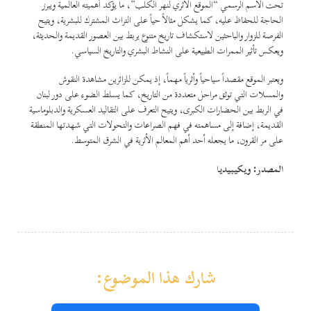
تحت الاسم الرسمي “الموقع الأثري لنهر الكلب”، ما يؤكد أهميته العالمية ويبرز
الحاجة للحفاظ عليه، كما يشكل مثالاً حياً على التراث المشترك للبشرية، ويتيح
الفرصة للزوار والباحثين لاستكشاف تاريخ متنوع يربط بين العصور القديمة والحديثة،
ويعكس تأثير الممرات الطبيعية على النشاط البشري والتاريخ السياسي.
ويعتبر الموقع مقصداً سياحياً وأثرياً مهماً، إذ يمكن للزائرين مشاهدة النقوش
والمسلات التي توثق مراحل متعددة من التاريخ، كما يسلط الضوء على دور لبنان
في الربط بين الحضارات الكبرى، ويتيح التعرف على التقاليد العسكرية والدبلوماسية
القديمة، إضافة إلى مساهمته في فهم الصراعات والتحولات التي شهدتها المنطقة
على مر القرون، ما يجعله أحد أهم المعالم الأثرية في الشرق المتوسط.
المصدر: ويكيبيديا
شارك هذا الموضوع: