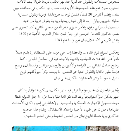
تستعرض المسلات والنقوش التذكارية عند نهر الكلب تاريخاً طويلاً يمتد لآلاف
السنين، حيث تقع هذه المجموعة الأثرية قرب مصب نهر الكلب في محافظة جبل
لبنان، وتضم أكثر من 20 نقشاً، تشمل لوحات هيروغليفية فرعونية ونقوش مسمارية
لملوك آشوريين وبابل، إضافة إلى نقوش رومانية ويونانية ونقوش عربية من عهد
السلطان المملوكي برقوق والأمير الدرزي فخر الدين المعني الثاني، كما تحتوي على
نصب تذكاري للتدخل الفرنسي في جبل لبنان خلال الحرب الأهلية عام 1860
ونقش تكريمي لاستقلال لبنان عن فرنسا عام 1943.
ويعكس الموقع تنوع الثقافات والحضارات التي مرت على المنطقة، إذ يقدم دليلاً
مادياً على التفاعلات السياسية والدينية والاجتماعية في الساحل اللبناني، كما
يوضح التبادل الثقافي بين الفراعنة والآشوريين والرومان واليونانيين والمماليك، ويتيح
دراسة تطور الكتابة والنقوش الفنية عبر العصور، ما يجعله مركزاً حيوياً لفهم تاريخ
الشرق المتوسط وتأثير الحضارات الكبرى على لبنان.
ويُظهر الباحثون أن اختيار موقع النقوش قرب نهر الكلب لم يكن عشوائياً، إذ كان
النهر يشكل ممرّاً استراتيجياً يربط المناطق الداخلية بالساحل، ما جعل الموقع نقطة
مهمة لتسجيل الإنجازات العسكرية والسياسية، بالإضافة إلى إحياء ذكرى الأحداث
التاريخية، مثل تدخل القوى الأجنبية وإعلان الاستقلال، ويقدم هذا التجمع
التذكاري رؤية شاملة لتاريخ لبنان من العصور القديمة وحتى العصر الحديث.