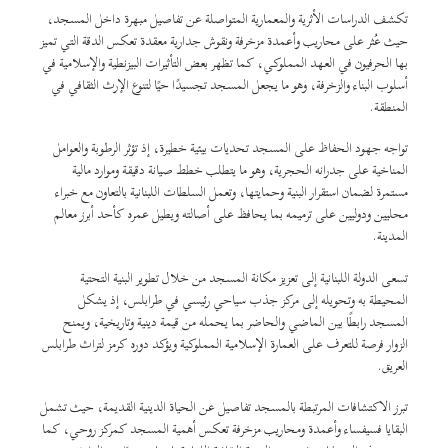
تكشف الدراسات الأثرية والمعمارية المتواصلة عن تفاصيل مبهرة داخل المسجد،
حيث عُثر على محاريب وأعمدة مزخرفة ونقوش جدارية معقدة تعكس الدقة التي تميز
بها الحرفيون في العهد المملوكي، كما تظهر بعض التأثيرات البيزنطية والإسلامية في
أسلوب البناء والزخرفة، وهو ما يجعل المسجد تجسيدًا حيًا لتنوع الإرث الثقافي في
المنطقة.
تواجه جهود الحفاظ على المسجد تحديات بيئية خطيرة، إذ تؤثر الرطوبة والعوامل
المناخية على جدرانه الحجرية، وهو ما يتطلب خطط صيانة دقيقة وموارد مالية
مستمرة لضمان استقرار البنية وحمايتها، وتعمل السلطات اللبنانية بالتعاون مع خبراء
محليين ودوليين على ترميمه بما يحافظ على أصالته ويطيل عمره كأحد أبرز معالم
المدينة.
تسعى الدولة اللبنانية إلى تعزيز مكانة المسجد من خلال تطوير البنية التحتية
المحيطة به وتحويله إلى مركز جذب سياحي رئيسي في طرابلس، إذ يشكل
المسجد رابطًا بين الماضي والحاضر بما يحمله من قيمة دينية وتاريخية، ويمنح
الزوار فرصة للتعرف على العمارة الإسلامية المملوكية ويؤكد دوره كرمز لتراث طرابلس
العريق.
تبرز الاكتشافات المرتبطة بالمسجد تفاصيل عن الحياة الدينية القديمة، حيث تشمل
البقايا فسيفساء وأعمدة ومحاريب مزخرفة تعكس أهمية المسجد كمركز روحي، كما