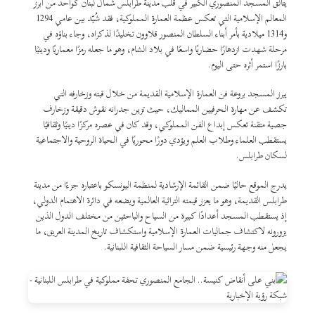
يتألق المسجد المنصوري الكبير في قلب مدينة طرابلس شمال لبنان كواحد من أبرز
المعالم الإسلامية التي تعكس عظمة العمارة المملوكية، فقد شُيّد بين عامي 1294
و1314 ميلادية بأمر أبناء السلطان المنصور قلاوون تخليدًا لذكراه، وجاء بناؤه في
مرحلة شهدت ازدهارًا حضاريًا واسعًا في بلاد الشام، وهو ما جعله رمزًا معماريًا ودينيًا
بارزًا استمر أثره حتى اليوم.
يبرز المسجد بروعة فن العمارة الإسلامية القديمة من خلال قبته وزخارفه التي
تكشف عن مهارة الحرفيين المماليك، حيث تزين جدرانه نقوش دقيقة وزخارف
جصية متقنة تعكس إبداع الفن المملوكي، وقد كان في عصره مركزًا دينيًا وثقافيًا
يستقطب العلماء وطلاب العلم ويؤدي دورًا محوريًا في الحياة الروحية والاجتماعية
لسكان طرابلس.
يدرج الموقع حاليًا ضمن القائمة الإرشادية لمنظمة اليونسكو باعتباره جزءًا من مدينة
طرابلس القديمة، وهو ما يعزز قيمته التراثية العالمية ويضعه في دائرة الاهتمام الدولي،
إذ يستقطب المسجد أعدادًا كبيرة من السياح والباحثين من مختلف الدول الذين
يزورونه لاكتشاف جماليات العمارة الإسلامية واستكشاف تاريخ المدينة العريق، ما
يجعل منه وجهة رئيسية ضمن مسار السياحة الثقافية اللبنانية.