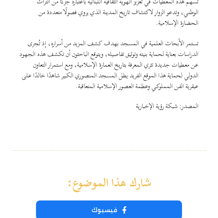
تسهم هذه المعطيات في تعزيز الهوية الثقافية اللبنانية باعتباره جزءًا من التراث
الوطني، وتدعو الزوار لاكتشاف تاريخ المدينة الذي يروي فصولًا متعددة من
الحضارة الإسلامية.
تستمر الأبحاث العلمية في المسجد بهدف كشف المزيد من أسراره، إذ تُجرى
الدراسات بعناية لحماية بنيته وتوثيق تفاصيله، ويتوقع الباحثون أن تكشف هذه الجهود
عن معطيات جديدة تثري المعرفة بتاريخ العمارة الإسلامية، ومع استمرار التعاون
الدولي لحماية هذا الموقع الفريد يظل المسجد المنصوري الكبير شاهدًا خالدًا على
عبقرية الفن المملوكي وعظمة العصور الإسلامية المتعاقبة.
المصدر: شبكة رؤية الإخبارية
شارك هذا الموضوع:
فيسبوك