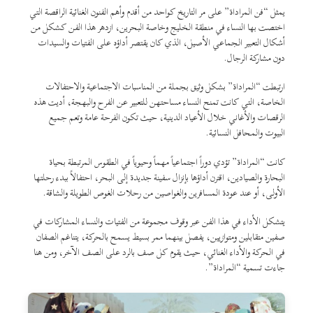
يمثل “فن المراداة” على مر التاريخ كواحد من أقدم وأهم الفنون الغنائية الراقصة التي
اختصت بها النساء في منطقة الخليج وخاصة البحرين، ازدهر هذا الفن كشكل من
أشكال التعبير الجماعي الأصيل، الذي كان يقتصر أداؤه على الفتيات والسيدات
دون مشاركة الرجال.
ارتبطت “المراداة” بشكل وثيق بجملة من المناسبات الاجتماعية والاحتفالات
الخاصة، التي كانت تمنح النساء مساحتهن للتعبير عن الفرح والبهجة، أديت هذه
الرقصات والأغاني خلال الأعياد الدينية، حيث تكون الفرحة عامة وتعم جميع
البيوت والمحافل النسائية.
كانت “المراداة” تؤدي دوراً اجتماعياً مهماً وحيوياً في الطقوس المرتبطة بحياة
البحارة والصيادين، اقترن أداؤها بإنزال سفينة جديدة إلى البحر، احتفالاً ببدء رحلتها
الأولى، أو عند عودة المسافرين والغواصين من رحلات الغوص الطويلة والشاقة.
يتشكل الأداء في هذا الفن عبر وقوف مجموعة من الفتيات والنساء المشاركات في
صفين متقابلين ومتوازيين، يفصل بينهما ممر بسيط يسمح بالحركة، يتناغم الصفان
في الحركة والأداء الغنائي، حيث يقوم كل صف بالرد على الصف الآخر، ومن هنا
جاءت تسمية “المراداة”.