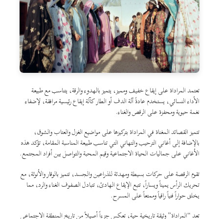
تعتمد المراداة على إيقاع خفيف ومميز، يتميز بالهدوء والرقة، يتناسب مع طبيعة
الأداء النسائي، يستخدم عادةً آلة الدف أو الطار كآلة إيقاع رئيسية مرافقة، لإضفاء
نغمة حيوية ومحفزة على الرقص والغناء.
تتميز القصائد المغناة في المراداة بتركيزها على مواضيع الغزل والعتاب والشوق،
بالإضافة إلى أغاني الترحيب والتهاني التي تناسب طبيعة المناسبة المقامة، تؤكد هذه
الأغاني على جماليات الحياة الاجتماعية وقيم المحبة والتواصل بين أفراد المجتمع.
تقوم الرقصة على حركات بسيطة ومهدئة للذراعين والجسد، تتميز بالوقار والأنوثة، مع
تحريك الرأس يميناً ويساراً، تتبع الإيقاع الهادئ، تتبادل الصفوف الغناء والرد، مما
يخلق حواراً فنياً راقياً وممتعاً على المسرح.
تعد “المراداة” وثيقة تاريخية حية، تعكس جزءاً أصيلاً من تاريخ المنطقة الاجتماعي