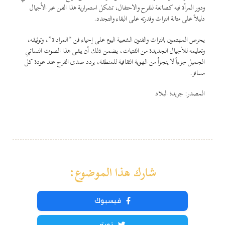
ودور المرأة فيه كصانعة للفرح والاحتفال، تشكل استمرارية هذا الفن عبر الأجيال
دليلاً على متانة التراث وقدرته على البقاء والتجدد.
يحرص المهتمون بالتراث والفنون الشعبية اليوم على إحياء فن “المراداة”، وتوثيقه،
وتعليمه للأجيال الجديدة من الفتيات، يضمن ذلك أن يبقى هذا الصوت النسائي
الجميل جزءاً لا يتجزأ من الهوية الثقافية للمنطقة، يردد صدى الفرح عند عودة كل
مسافر.
المصدر: جريدة البلاد
شارك هذا الموضوع:
فيسبوك
تويتر