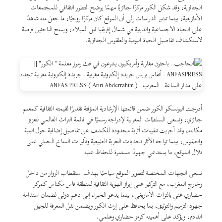
الجنائزية، وقد شكل الكور مركزًا جنائزيًا مهمًا يوضح التطور الثقافي للمجتمعات
الأمازيغية، بينما تشير الدراسات إلى أن الموقع كان مركزًا روحيًا، ما جعل منه شاهدًا
على الحياة الاجتماعية والدينية في شمال إفريقيا قبل الميلاد، ويمنح الباحثين فرصة
لاستكشاف تفاصيل الحياة اليومية والطقوس الجنائزية.
أدرجت اليونسكو الكور ضمن قائمتها الإرشادية المؤقتة تقديرًا لقيمته الثقافية كمعلم
جنائزي، وتسعى السلطات المغربية لإدراجه رسميًا في قائمة التراث العالمي لتعزيز
مكانته، وقد أجريت تنقيبات أثرية محدودة للكشف عن تفاصيل إضافية حول البنية
والطقوس، بينما تواجه الآثار تحديات التعرية الطبيعية وتأثيرات المناخ الجبلي على
تلال الموقع، ما يستدعي جهودًا مستمرة للحفاظ عليه.
تسعى الجهات المختصة لتطوير الموقع سياحيًا بهدف استقطاب الزوار من داخل
وخارج المغرب، مع التركيز على إبراز الهوية الثقافية لمنطقة فاس مكناس كمركز
حضاري غني بالتراث الأمازيغي، بينما يدعو الخبراء إلى دعم دولي لضمان استدامة
جهود الترميم والتوثيق، بما يحافظ على إرث الكور ويضمن نقل المعرفة للجيل
القادم، ويؤكد على أهميته كرمز حضاري وعلمي.