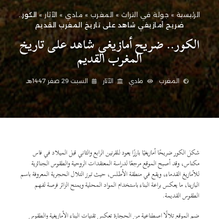
الرئيسية
»
جولة في التراث
»
المغرب
»
مادي
»
الآثار
»
الكور..
ضريح أمازيغي شاهد على تاريخ المغرب القديم
الكور.. ضريح أمازيغي شاهد على تاريخ
المغرب القديم
المغرب
مادي
الآثار
السبت 29 صفر 1447هـ
شكل الكور ضريحًا أمازيغيًا بارزًا يعود للقرنين الرابع والثاني قبل الميلاد في فاس
مكناس، وقد أصبح الموقع مرجعًا لدراسة المعتقدات الروحية والطقوس الجنائزية
للأمازيغ القدماء، ويقع في منطقة الأطلس، حيث تبرز التلال الحجرية المعروفة باسم
البازينا، ما يعكس براعة البناء باستخدام المواد المحلية ويمنح الزائر فرصة لفهم
الطقوس القديمة.
ضم الموقع تلالًا اصطناعية من الحجارة تعكس تقنيات البناء الأمازيغية والطقوس