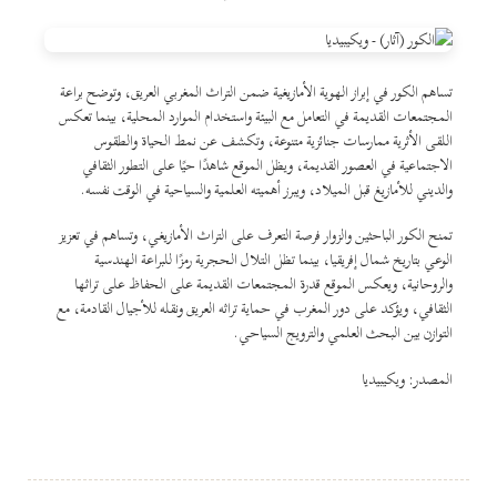
تساهم الكور في إبراز الهوية الأمازيغية ضمن التراث المغربي العريق، وتوضح براعة
المجتمعات القديمة في التعامل مع البيئة واستخدام الموارد المحلية، بينما تعكس
اللقى الأثرية ممارسات جنائزية متنوعة، وتكشف عن نمط الحياة والطقوس
الاجتماعية في العصور القديمة، ويظل الموقع شاهدًا حيًا على التطور الثقافي
والديني للأمازيغ قبل الميلاد، ويبرز أهميته العلمية والسياحية في الوقت نفسه.
تمنح الكور الباحثين والزوار فرصة التعرف على التراث الأمازيغي، وتساهم في تعزيز
الوعي بتاريخ شمال إفريقيا، بينما تظل التلال الحجرية رمزًا للبراعة الهندسية
والروحانية، ويعكس الموقع قدرة المجتمعات القديمة على الحفاظ على تراثها
الثقافي، ويؤكد على دور المغرب في حماية تراثه العريق ونقله للأجيال القادمة، مع
التوازن بين البحث العلمي والترويج السياحي.
المصدر: ويكيبيديا