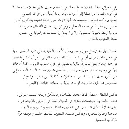
وفي الجزائر، يأخذ القفطان طابعًا محليًا في أنماطه، حيث يظهر باختلافات متعددة
في ألوانه وقصاته من منطقة إلى أخرى، ويعد جزءًا أصيلًا من التراث النسائي
التقليدي، كما تحرص المصممات الجزائريات على إعادة تقديمه بشكل يواكب
العصر دون التفريط في طابعه المحلي، وفي تونس، يمتلك القفطان خصوصية
تاريخية ترتبط بالهوية الحضرية، ولا يزال يمثل زيًا للمناسبات رغم تراجع حضوره
مقارنة بالمغرب والجزائر.
تحتفظ دول أخرى مثل سوريا ومصر ببعض الأنماط التقليدية التي تشبه القفطان، سواء
في بعض مناطق الريف أو في المناسبات ذات الطابع التراثي، غير أن انتشار القفطان
في هذه البلدان يظل محدودًا مقارنة بحضوره في دول المغرب العربي، كما أن هناك
تباينًا في وجهات النظر حول أحقية نسب القفطان ضمن ملفات التراث المقدمة إلى
اليونسكو، حيث شهدت السنوات الأخيرة جدلًا ثقافيًا بين المغرب والجزائر
بخصوص هذا الزي الذي يشكل مادة رمزية في ملفات التراث الإقليمي.
يعكس القفطان مشهدًا ثقافيًا متعدد الطبقات، إذ يشكل تاريخه الممتد عبر قرون
عنصرًا جامعًا بين مجتمعات تشترك في السياق الجغرافي والديني والاجتماعي،
ورغم اختلاف طرق تقديمه، يظل القفطان حاضرًا باعتباره رمزًا من رموز الهوية
المحلية والعابرة للحدود، ويعكس تمسك الشعوب بلباسها التقليدي بوصفه مرآة
لذاكرتها الجمعية.