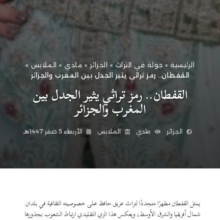
الرئيسية
»
جولة في التراث
»
الجزائر
»
مادي
»
الملابس
»
القفطان.. رمز تراثي يثير الجدل بين المغرب والجزائر
القفطان.. رمز تراثي يثير الجدل بين
المغرب والجزائر
الجزائر
مادي
الملابس
الأربعاء 5 صفر 1447هـ
يمثل القفطان مظهرًا متجددًا لتراث عريق حافظ على خصوصيته الثقافية في بلدان
شمال أفريقيا والشرق الأوسط، ويعكس هذا الزي التقليدي ارتباط الشعوب بجذورها