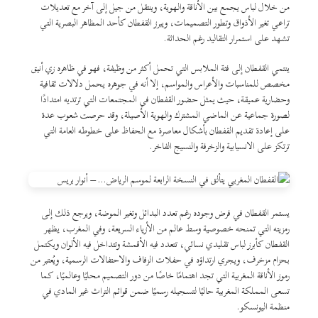
من خلال لباس يجمع بين الأناقة والهوية، وينتقل من جيل إلى آخر مع تعديلات
تراعي تغير الأذواق وتطور التصميمات، ويبرز القفطان كأحد المظاهر البصرية التي
تشهد على استمرار التقاليد رغم الحداثة.
ينتمي القفطان إلى فئة الملابس التي تحمل أكثر من وظيفة، فهو في ظاهره زي أنيق
مخصص للمناسبات والأعراس والمواسم، إلا أنه في جوهره يحمل دلالات ثقافية
وحضارية عميقة، حيث يمثل حضور القفطان في المجتمعات التي ترتديه امتدادًا
لصورة جماعية عن الماضي المشترك والهوية الأصيلة، وقد حرصت شعوب عدة
على إعادة تقديم القفطان بأشكال معاصرة مع الحفاظ على خطوطه العامة التي
ترتكز على الانسيابية والزخرفة والنسيج الفاخر.
يستمر القفطان في فرض وجوده رغم تعدد البدائل وتغير الموضة، ويرجع ذلك إلى
رمزيته التي تمنحه خصوصية وسط عالم من الأزياء السريعة، وفي المغرب، يظهر
القفطان كأبرز لباس تقليدي نسائي، تتعدد فيه الأقمشة وتتداخل فيه الألوان ويكتمل
بحزام مزخرف، ويجري ارتداؤه في حفلات الزفاف والاحتفالات الرسمية، ويُعتبر من
رموز الأناقة المغربية التي تجد اهتمامًا خاصًا من دور التصميم محليًا وعالميًا، كما
تسعى المملكة المغربية حاليًا لتسجيله رسميًا ضمن قوائم التراث غير المادي في
منظمة اليونسكو.