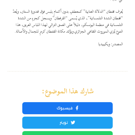
يُعرف قفطان “الدلالة العنابية” كمعطفٍ بدون أكمامٍ يلبس فوق قندورة الستان، ويُعدّ
“قفطان الشدة التلمسانية”، الذي يُسمى “القرفطان” ويسجل كجزءٍ من الشدة
التلمسانية في منظمة اليونسكو، دليلاً على العمق التراثي لهذا اللباس العريق، هذا
التنوع يُثري الموروث الثقافي الجزائري ويؤكد مكانة القفطان كرمزٍ للجمال والأصالة.
المصدر: ويكيبيديا
شارك هذا الموضوع:
فيسبوك
تويتر