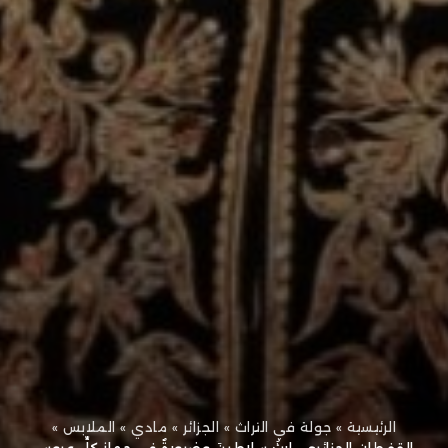
الرئيسية
»
جولة في التراث
»
الجزائر
»
مادي
»
الملابس
»