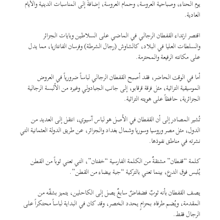
يوم الحناء، وصباحية العروسة، وحمام العروسة، إضافةً إلى المناسبات الدينية والأيام
العادية.
اقتصر ارتداء القفطان الرجالي في الماضي على السلاطين وبايات الجزائر
والسلطات العليا في البلاد، كالشاوش (رجال الشرطة) وفرسان الفانتازيا، مما يدل
على مكانته الرفيعة والمحترمة.
أما في الوقت الحاضر، فقد أصبح القفطان الرجالي لباساً ضرورياً في العروض
الموسيقية التراثية، مثل فرقة قرقابو، إلى جانب الجبادولي وغيره من الألبسة الرجالية
الجزائرية، حافظاً على هويته التراثية.
تُشير المصادر إلى أن القفطان في الأصل هو لباس آسيوي، انتقل إلى العديد من
الدول، مثل مصر وروسيا وسوريا وشمال بغداد والجزائر، عن طريق الدولة العثمانية التي
نشرته في مناطق نفوذها.
كلمة “قفطان” مشتقةٌ من الكلمة الفارسية “خفتان”، التي تعني ثوباً من القطن
يُلبس فوق الدرع، بينما تعني بالتركية “جبة بيضاء من القطن”.
يصف القفطان بأنه ثوبٌ فضفاضٌ سابغٌ يصل إلى الكاحلين، يتميز بشقّه من
المقدمة، ويُضم طرفاه بحزامٍ يحدد الخصر، وقد كان في البداية لباساً محتكراً على
الرجال فقط.