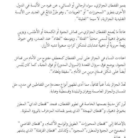
يتميز القفطان الجزائري، سواء الرجالي أو النسائي، عن غيره من الألبسة في الدول
الأخرى بتطريز “المحيرزات” أو “العوينات”، وهو طرزٌ شائعٌ في العديد من الألبسة
التقليدية الجزائرية، لا سيما “الغليلة”.
عادةً ما يُصنع القفطان الجزائري من قماش الجنوة أو الكمخة أو الأطلس، ويتزين
بخيوطٍ ذهبيةٍ تُسمى محلياً “الفتلة”، ويتوسطه “لعقاد” عند الصدر، وهي خيوطٌ
رفيعةٌ حريريةٌ أو ذهبيةٌ تتشابك لتشكل كراتٍ صغيرةً تشبه الأزرار.
اعتادت النساء في الجزائر على لبس القفطان كمعطفٍ مفتوحٍ من الأمام من قماش
الجنوة، يوضع فوق سروال القعدة (السروال المدور) أو فوق الجبة، كما كان يُلبس
أيضاً على شكل فستانٍ مزينٍ من الأمام بـ”سفيفة ولعقاد”.
تُعدّ الجزائر بلداً غنياً ثقافياً، مما أدى لظهور أنواعٍ متعددةٍ من القفاطين في مدنٍ، مثل
تلمسان والجزائر العاصمة ووهران والبليدة وقسنطينة وعنابة.
تُبرز كل مدينةٍ بصمتها الخاصة في تطوير القفطان، فنجد “قفطان الداي” المطرز
بخيوطٍ ذهبيةٍ، و”قفطان البهجة” الذي يتميز بقماشه المزخرف بالورود الملونة.
بالإضافة إلى “قفطان المحيرزات” الطويل والواسع الأكمام، و”قفطان القاضي”
المصنوع من الجنوة والمطرز بـ”المجبود”، وكذلك “قفطان القرنفلة” الذي يشتهر
في عنابة.