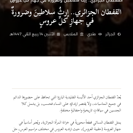
القفطان الجزائري.. إرثُ سلاطينَ وضرورةٌ في جهازِ كلِّ عروسٍ
القفطان الجزائري.. إرثُ سلاطينَ وضرورةٌ
في جهازِ كلِّ عروسٍ
الجزائر
مادي
الملابس
الأثنين 14 ربيع الثاني 1447هـ
يُعدّ القفطان الجزائري أحد الألبسة التقليدية البارزة التي تحافظ على حضورها الدائم
في جميع المناسبات، ولا يقتصر ارتداؤه على النساء فحسب، بل يشمل كلا
الجنسين في سياقاتٍ تاريخيةٍ واحتفاليةٍ مختلفةٍ.
يمثل القفطان النسائي قطعةً محوريةً في خزانة المرأة الجزائرية، ويُعتبر أساسياً في
جهاز العروسة (حقيبة العروس)، حيث ترتديه العروس في مختلف مراسيم العرس، مثل