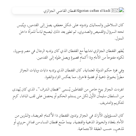
كان السلاطين والمماليك يرتدونه على شكل معطفٍ يصل إلى القدمين، ويُلبس
تحته السروال والقميص والصديري، ثم تطور بعد ذلك ليصبح لباساً للمرأة داخل
المنزل.
يُظهر القفطان الجزائري تشابهاً مع القفطان الذي كان يرتديه الرجال في مصر وسوريا،
لكونه مفتوحاً من الأمام وذا أكمامٍ قصيرةٍ ويصل طوله إلى القدمين.
وفي فترة حكم الدولة العثمانية، كان القفطان الذي يرتديه دايات وبايات الجزائر
مطرزاً بخيوطٍ ذهبيةٍ أو فضيةٍ فاخرةٍ، مما يعكس الثراء والنفوذ.
انفردت الجزائر بنوعٍ خاصٍ من القفاطين يُسمى “قفطان الشرف”، الذي كان يُهدى
من السلطان سليمان الأول لكل من يستلم الحكم أو يحصل على لقب الباشا، كرمزٍ
للتكريم والتشريف.
كان المسؤولون الأتراك في الجزائر يرتدون القفطان ذا الأكمام العريضة، والمُزين من
الأمام بلعقاد والخيوط الذهبية والفضية، بينما صُنع قفطان النساء من قماشٍ حريريٍ أو
مُذهبٍ، حسب الطبقة الاجتماعية.