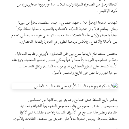
كحلقة وصل بين الصحراء الشرقية وغرب البلاد، مما عزز دورها التجاري وزاد من
تأثيرها الإقليمي.
شهدت المدينة ازدهاراً خلال العهد العثماني، حيث استقطبت تجاراً من سورية
ولبنان، وساهم هؤلاء في تنشيط الحركة الاقتصادية والتجارية، وجعلوا السلط مركزاً
نابضاً بالحياة، وتركت هذه التفاعلات الثقافية بصماتها على هوية المدينة التي تجمع
بين الأصالة والانفتاح، وتعكس تاريخها الطويل في التجارة والتبادل الحضاري.
تحتضن السلط مبانٍ تاريخية تمزج بين الفن المعماري الأوروبي والتقاليد المحلية،
وتعكس تصاميمها الفريدة إرثاً معمارياً غنياً يحكي قصص العصور المتعاقبة، وتبرز هذه
الأبنية كشاهد على التطور الحضاري الذي مرت به المدينة، وتظل نقاط جذب
سياحية للزوار والباحثين عن التاريخ والمعمار الأصيل.
يعكس تاريخ السلط عمق التسامح والتعايش بين سكانها من المسلمين
والمسيحيين، وعاش الجميع في وئام، مما جعل المدينة رمزاً للضيافة والتعددية
الثقافية، ويظهر هذا التسامح في الأسواق القديمة والأحياء التقليدية التي لا تزال
تحتفظ بسحرها، ويجعل المدينة مثالاً على التعايش بين مختلف الثقافات والأديان.