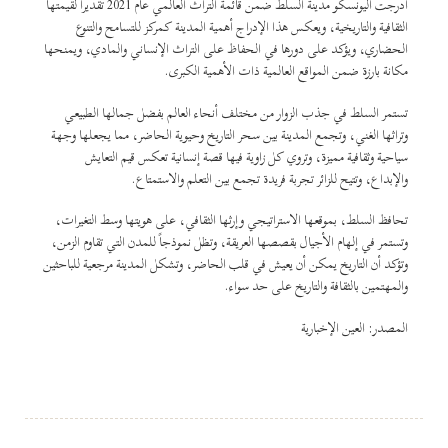
أدرجت اليونسكو مدينة السلط ضمن قائمة التراث العالمي عام 2021 تقديراً لقيمتها
الثقافية والتاريخية، ويعكس هذا الإدراج أهمية المدينة كمركز للتسامح والتنوع
الحضاري، ويؤكد على دورها في الحفاظ على التراث الإنساني والمادي، ويمنحها
مكانة بارزة ضمن المواقع العالمية ذات الأهمية الكبرى.
تستمر السلط في جذب الزوار من مختلف أنحاء العالم بفضل جمالها الطبيعي
وتراثها الغني، وتجمع المدينة بين سحر التاريخ وحيوية الحاضر، مما يجعلها وجهة
سياحية وثقافية مميزة، وتروي كل زاوية فيها قصة إنسانية تعكس قيم التعايش
والإبداع، وتتيح للزائر تجربة فريدة تجمع بين التعلم والاستمتاع.
تحافظ السلط، بموقعها الاستراتيجي وإرثها الثقافي، على هويتها وسط التغيرات،
وتستمر في إلهام الأجيال بقصصها العريقة، وتظل نموذجاً للمدن التي تقاوم الزمن،
وتؤكد أن التاريخ يمكن أن يعيش في قلب الحاضر، وتشكل المدينة مرجعية للباحثين
والمهتمين بالثقافة والتاريخ على حد سواء.
المصدر: العين الإخبارية