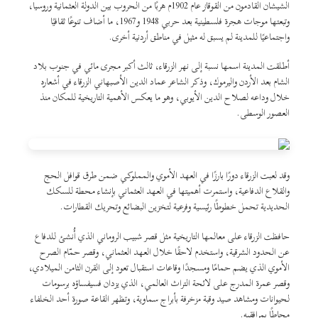
الشيشان القادمون من القوقاز عام 1902م هربًا من الحروب بين الدولة العثمانية وروسيا،
وتبعتها موجات هجرة فلسطينية بعد حربي 1948 و1967، ما أضاف تنوعًا ثقافيًا
واجتماعيًا للمدينة لم يسبق له مثيل في مناطق أردنية أخرى.
أطلقت المدينة اسمها نسبة إلى نهر الزرقاء، ثالث أكبر مجرى مائي في جنوب بلاد
الشام بعد الأردن واليرموك، وذكر الشاعر عماد الدين الأصبهاني الزرقاء في أشعاره
خلال وداعه لصلاح الدين الأيوبي، وهو ما يعكس الأهمية التاريخية للمكان منذ
العصور الوسطى.
وقد لعبت الزرقاء دورًا بارزًا في العهد الأموي والمملوكي ضمن طرق قوافل الحج
والقلاع الدفاعية، واستمرت أهميتها في العهد العثماني بإنشاء محطة للسكك
الحديدية تحمل خطوطًا رئيسية وفرعية لتخزين البضائع وتحريك القطارات.
حافظت الزرقاء على معالمها التاريخية مثل قصر شبيب الروماني الذي أُنشئ للدفاع
عن الحدود الشرقية، واستخدم لاحقًا خلال العهد العثماني، وقصر حمّام الصرح
الأموي الذي يضم حمامًا ومسجدًا وقاعات استقبال تعود إلى القرن الثامن الميلادي،
وقصر عمرة المدرج على لائحة التراث العالمي، الذي يزدان فسيفساؤه برسومات
لحيوانات ومشاهد صيد وقبة مزخرفة بأبراج سماوية، وتظهر القاعة صورة أحد الخلفاء
محاطًا بمرافقيه.