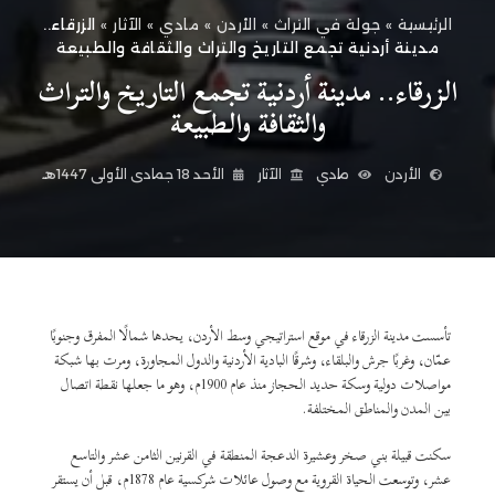
الرئيسية
»
جولة في التراث
»
الأردن
»
مادي
»
الآثار
»
الزرقاء..
مدينة أردنية تجمع التاريخ والتراث والثقافة والطبيعة
الزرقاء.. مدينة أردنية تجمع التاريخ والتراث
والثقافة والطبيعة
الأردن
مادي
الآثار
الأحد 18 جمادى الأولى 1447هـ
تأسست مدينة الزرقاء في موقع استراتيجي وسط الأردن، يحدها شمالًا المفرق وجنوبًا
عمّان، وغربًا جرش والبلقاء، وشرقًا البادية الأردنية والدول المجاورة، ومرت بها شبكة
مواصلات دولية وسكة حديد الحجاز منذ عام 1900م، وهو ما جعلها نقطة اتصال
بين المدن والمناطق المختلفة.
سكنت قبيلة بني صخر وعشيرة الدعجة المنطقة في القرنين الثامن عشر والتاسع
عشر، وتوسعت الحياة القروية مع وصول عائلات شركسية عام 1878م، قبل أن يستقر