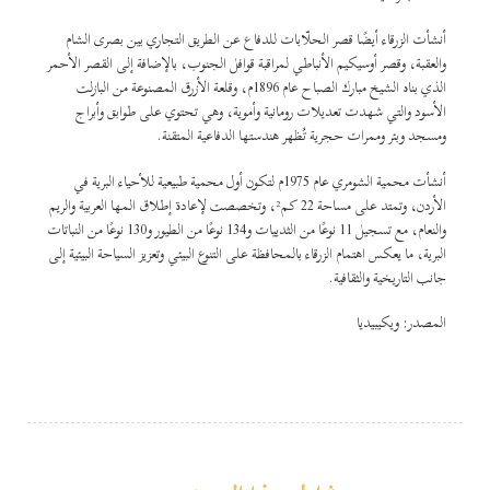
أنشأت الزرقاء أيضًا قصر الحلّابات للدفاع عن الطريق التجاري بين بصرى الشام
والعقبة، وقصر أوسيكيم الأنباطي لمراقبة قوافل الجنوب، بالإضافة إلى القصر الأحمر
الذي بناه الشيخ مبارك الصباح عام 1896م، وقلعة الأزرق المصنوعة من البازلت
الأسود والتي شهدت تعديلات رومانية وأموية، وهي تحتوي على طوابق وأبراج
ومسجد وبئر وممرات حجرية تُظهر هندستها الدفاعية المتقنة.
أنشأت محمية الشومري عام 1975م لتكون أول محمية طبيعية للأحياء البرية في
الأردن، وتمتد على مساحة 22 كم²، وتخصصت لإعادة إطلاق المها العربية والريم
والنعام، مع تسجيل 11 نوعًا من الثدييات و134 نوعًا من الطيور و130 نوعًا من النباتات
البرية، ما يعكس اهتمام الزرقاء بالمحافظة على التنوع البيئي وتعزيز السياحة البيئية إلى
جانب التاريخية والثقافية.
المصدر: ويكيبيديا