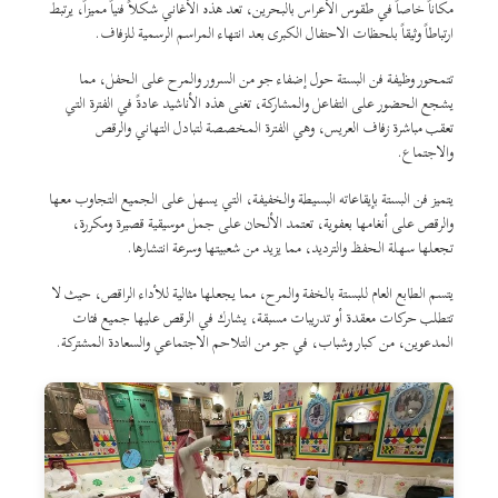
مكاناً خاصاً في طقوس الأعراس بالبحرين، تعد هذه الأغاني شكلاً فنياً مميزاً، يرتبط
ارتباطاً وثيقاً بلحظات الاحتفال الكبرى بعد انتهاء المراسم الرسمية للزفاف.
تتمحور وظيفة فن البستة حول إضفاء جو من السرور والمرح على الحفل، مما
يشجع الحضور على التفاعل والمشاركة، تغنى هذه الأناشيد عادةً في الفترة التي
تعقب مباشرة زفاف العريس، وهي الفترة المخصصة لتبادل التهاني والرقص
والاجتماع.
يتميز فن البستة بإيقاعاته البسيطة والخفيفة، التي يسهل على الجميع التجاوب معها
والرقص على أنغامها بعفوية، تعتمد الألحان على جمل موسيقية قصيرة ومكررة،
تجعلها سهلة الحفظ والترديد، مما يزيد من شعبيتها وسرعة انتشارها.
يتسم الطابع العام للبستة بالخفة والمرح، مما يجعلها مثالية للأداء الراقص، حيث لا
تتطلب حركات معقدة أو تدريبات مسبقة، يشارك في الرقص عليها جميع فئات
المدعوين، من كبار وشباب، في جو من التلاحم الاجتماعي والسعادة المشتركة.