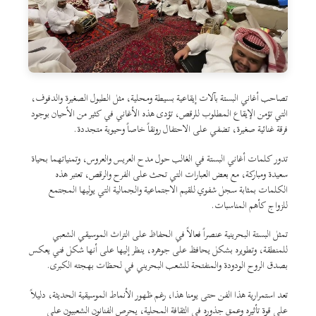
تصاحب أغاني البستة بآلات إيقاعية بسيطة ومحلية، مثل الطبول الصغيرة والدفوف،
التي تؤمن الإيقاع المطلوب للرقص، تؤدى هذه الأغاني في كثير من الأحيان بوجود
فرقة غنائية صغيرة، تضفي على الاحتفال رونقاً خاصاً وحيوية متجددة.
تدور كلمات أغاني البستة في الغالب حول مدح العريس والعروس، وتمنياتهما بحياة
سعيدة ومباركة، مع بعض العبارات التي تحث على الفرح والرقص، تعتبر هذه
الكلمات بمثابة سجل شفوي للقيم الاجتماعية والجمالية التي يوليها المجتمع
للزواج كأهم المناسبات.
تمثل البستة البحرينية عنصراً فعالاً في الحفاظ على التراث الموسيقي الشعبي
للمنطقة، وتطويره بشكل يحافظ على جوهره، ينظر إليها على أنها شكل فني يعكس
بصدق الروح الودودة والمنفتحة للشعب البحريني في لحظات بهجته الكبرى.
تعد استمرارية هذا الفن حتى يومنا هذا، رغم ظهور الأنماط الموسيقية الحديثة، دليلاً
على قوة تأثيره وعمق جذوره في الثقافة المحلية، يحرص الفنانون الشعبيون على