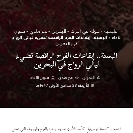
الرئيسية
»
جولة في التراث
»
البحرين
»
غير مادي
»
فنون
الأداء
»
البستة.. إيقاعات الفرح الراقصة تضيء ليالي الزواج
في البحرين
البستة.. إيقاعات الفرح الراقصة تضيء
ليالي الزواج في البحرين
البحرين
غير مادي
فنون الأداء
الأربعاء 28 جمادى الأولى 1447هـ
ارتسمت “البستة البحرينية” كأحد الألوان الغنائية الزاخرة بالفرح والبهجة، التي تحتل