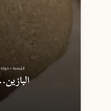
الرئيسية
»
جولة ف
البازين..