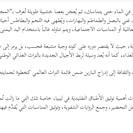
عير في الماء حتى يتماسك، ثم يُعجن بعصا خشبية طويلة تُعرف بـ”المجر
غني بالبصل والطماطم والبهارات، ويُطهى فيه اللحم والبطاطس أحيان
ئلية أو المناسبات الاجتماعية، ويتم تناوله غالباً باستخدام اليد اليمن
ية، حيث لا يقتصر دوره على كونه وجبة مشبعة فحسب، بل يرمز إلى علا
لغذاء، كما أنه يُعد وسيلة لربط الأجيال الجديدة بالتراث الغذائي الوطني
الثقافة إلى إدراج البازين ضمن قائمة التراث العالمي كخطوة لحمايته
 أهمية توثيق الأطباق التقليدية في ليبيا، خاصة تلك التي ما زالت 
 التحضير، وجمع الروايات الشفوية، وتوثيق المناسبات التي يُقدَّم ف