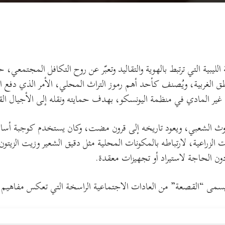
 الليبية التي ترتبط بالهوية والتقاليد وتعبّر عن روح التكافل المجتمعي،
طق الغربية، ويُصنف كأحد أهم رموز التراث المحلي، الأمر الذي دفع ا
ي غير المادي في منظمة اليونسكو، بهدف حمايته ونقله إلى الأجيال الق
وروث الشعبي، ويعود تاريخه إلى قرون مضت، وكان يستخدم كوجبة أساسي
 الزراعية، لارتباطه بالمكونات المحلية مثل دقيق الشعير وزيت الزيت
 دون الحاجة لاستيراد أو تجهيزات معقدة.
ير يسمى “القصعة” من العادات الاجتماعية الراسخة التي تعكس مفاهيم ال