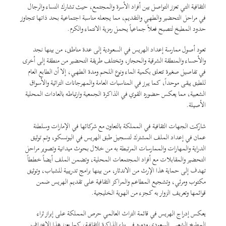
الثقافية التي تعزز التواصل بين أفراد الأسرة والمجتمع، حيث تشارك النساء والرجال
في مراحل التحضير والطهي والتقديم، مما يجعله مناسبة اجتماعية بحد ذاتها تتجاوز
حدود المطبخ لتصبح فعلاً جماعياً يحمل رمزية الانتماء والكرم.
تعود أصول ممارسة إعداد الهريس في السعودية إلى عدة مناطق، من بينها نجد
والأحساء والمنطقة الشرقية والحجاز، وتختلف طريقة التحضير من منطقة إلى أخرى
في تفاصيل صغيرة تتعلق بكمية الماء ونوع اللحم ومدة الطهي، إلا أن الطابع العام
للطبق يبقى موحداً، كما يبرز في المناسبات العامة والمهرجانات التراثية والأسواق
الشعبية، مما يعكس حضوره القوي في الذاكرة الجمعية وارتباطه بالعادات المحلية
الأصيلة.
شاركت الجهات الثقافية في المملكة بالتعاون مع شركائها في الإمارات وسلطنة
عمان في إعداد الملف المشترك لتسجيل طبق الهريس في اليونسكو، وتم توثيق
الدراية والمهارات والممارسات المرتبطة به من خلال بحوث ميدانية وتصوير مراحل
التحضير والمقابلات مع أفراد المجتمعات المحلية، وتضمن الملف أيضاً خططاً
تهدف إلى حماية هذا الإرث من الاندثار، من بينها برامج تدريبية للشباب، وتوثيق
مكتوب ومرئي، وتشجيع المطاعم والمراكز الثقافية على تقديم الهريس ضمن
قوائمها وتعريف الزوار به كجزء من الهوية الخليجية.
يعكس إدراج الهريس في قائمة التراث العالمي حرص المملكة على إبراز ثراء
المطبخ الشعبي السعودي ودوره في بناء الذاكرة الثقافية، كما يعزز هذا الاعتراف