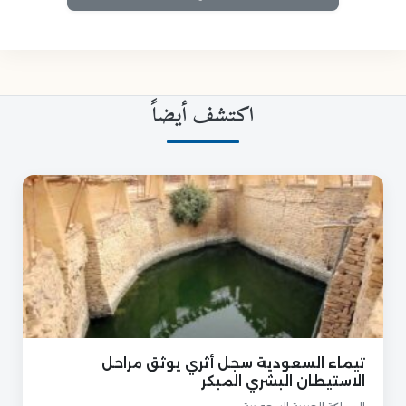
اكتشف أيضاً
تيماء السعودية سجل أثري يوثق مراحل
الاستيطان البشري المبكر