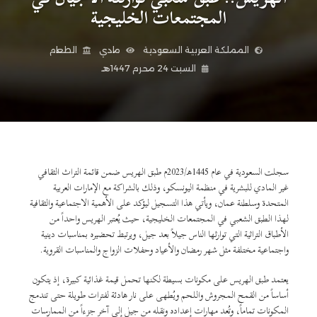
المجتمعات الخليجية
المملكة العربية السعودية
مادي
الطعام
السبت 24 محرم 1447هـ
سجلت السعودية في عام 1445هـ/2023م طبق الهريس ضمن قائمة التراث الثقافي
غير المادي للبشرية في منظمة اليونسكو، وذلك بالشراكة مع الإمارات العربية
المتحدة وسلطنة عمان، ويأتي هذا التسجيل ليؤكد على الأهمية الاجتماعية والثقافية
لهذا الطبق الشعبي في المجتمعات الخليجية، حيث يُعتبر الهريس واحداً من
الأطباق التراثية التي توارثها الناس جيلاً بعد جيل، ويرتبط تحضيره بمناسبات دينية
واجتماعية مختلفة مثل شهر رمضان والأعياد وحفلات الزواج والمناسبات القروية.
يعتمد طبق الهريس على مكونات بسيطة لكنها تحمل قيمة غذائية كبيرة، إذ يتكون
أساساً من القمح المجروش واللحم ويُطهى على نار هادئة لفترات طويلة حتى تندمج
المكونات تماماً، وتُعد مهارات إعداده ونقله من جيل إلى آخر جزءاً من الممارسات