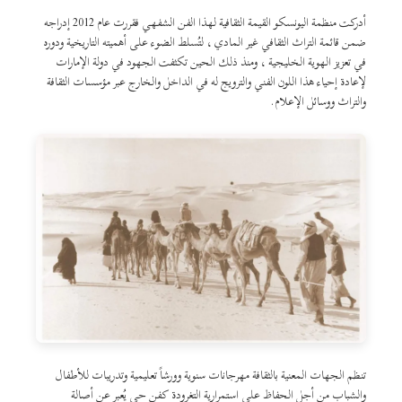
أدركت منظمة اليونسكو القيمة الثقافية لهذا الفن الشفهي فقررت عام 2012 إدراجه
ضمن قائمة التراث الثقافي غير المادي ، لتُسلط الضوء على أهميته التاريخية ودوره
في تعزيز الهوية الخليجية ، ومنذ ذلك الحين تكثفت الجهود في دولة الإمارات
لإعادة إحياء هذا اللون الفني والترويج له في الداخل والخارج عبر مؤسسات الثقافة
والتراث ووسائل الإعلام.
تنظم الجهات المعنية بالثقافة مهرجانات سنوية وورشاً تعليمية وتدريبات للأطفال
والشباب من أجل الحفاظ على استمرارية التغرودة كفن حي يُعبر عن أصالة