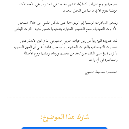
الصحراء وروح القبيلة ، كما يُعاد تقديم التغرودة في المدارس وفي الاحتفالات
الوطنية لتعزيز الارتباط بها بين الجيل الجديد.
وتسعى المبادرات الرسمية إلى توثيق هذا الفن بشكل علمي من خلال تسجيل
الأداءات التقليدية وجمع النصوص المتوارثة وتصنيفها ضمن أرشيف التراث الوطني.
تُعد التغرودة اليوم رمزاً من رموز التراث العربي الخليجي الذي قاوم الاندثار بفعل
التطورات الاجتماعية والتغيرات الحديثة ، وأصبحت شاهداً على أن الفنون الشفهية
لا تزال قادرة على البقاء حين تجد من يحميها ويرعاها وينقلها بروح الأصالة
والمعاصرة في آنٍ واحد.
المصدر: صحيفة الخليج
شارك هذا الموضوع: