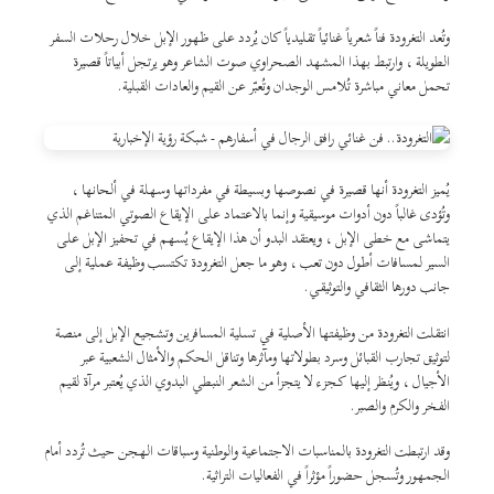
وتُعد التغرودة فناً شعرياً غنائياً تقليدياً كان يُردد على ظهور الإبل خلال رحلات السفر
الطويلة ، وارتبط بهذا المشهد الصحراوي صوت الشاعر وهو يرتجل أبياتاً قصيرة
تحمل معاني مباشرة تُلامس الوجدان وتُعبّر عن القيم والعادات القبلية.
يُميز التغرودة أنها قصيرة في نصوصها وبسيطة في مفرداتها وسهلة في ألحانها ،
وتُؤدى غالباً دون أدوات موسيقية وإنما بالاعتماد على الإيقاع الصوتي المتناغم الذي
يتماشى مع خطى الإبل ، ويعتقد البدو أن هذا الإيقاع يُسهم في تحفيز الإبل على
السير لمسافات أطول دون تعب ، وهو ما جعل التغرودة تكتسب وظيفة عملية إلى
جانب دورها الثقافي والتوثيقي.
انتقلت التغرودة من وظيفتها الأصلية في تسلية المسافرين وتشجيع الإبل إلى منصة
لتوثيق تجارب القبائل وسرد بطولاتها ومآثرها وتناقل الحكم والأمثال الشعبية عبر
الأجيال ، ويُنظر إليها كجزء لا يتجزأ من الشعر النبطي البدوي الذي يُعتبر مرآة لقيم
الفخر والكرم والصبر.
وقد ارتبطت التغرودة بالمناسبات الاجتماعية والوطنية وسباقات الهجن حيث تُردد أمام
الجمهور وتُسجل حضوراً مؤثراً في الفعاليات التراثية.