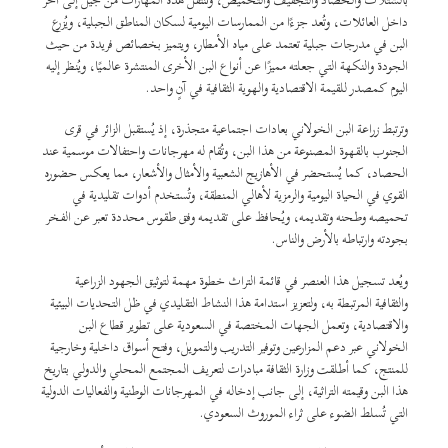
داخل العائلات، وتُعد جزءًا من الممارسات اليومية لسكان المناطق الجبلية، ويُزرع
البن في مدرجات جبلية تعتمد على مياه الأمطار، ويتميز بخصائص فريدة من حيث
الجودة والنكهة التي جعلته مميزًا عن أنواع البن الأخرى المنتشرة عالميًا، ويُنظر إليه
اليوم كمصدر للقيمة الاقتصادية والهوية الثقافية في آنٍ واحد.
وترتبط زراعة البن الخولاني بعادات اجتماعية متجذرة، إذ يُستقبل الزائر في قرى
الجنوب بالقهوة المصنوعة من هذا البن، وتُقام له مهرجانات واحتفالات موسمية عند
الحصاد، كما يُستحضر في الأهازيج الشعبية والأمثال والأشعار، مما يعكس حضوره
القوي في الحياة اليومية والرمزية لأهالي المنطقة، وتُستخدم أدوات تقليدية في
تحميصه وطحنه وتقديمه، ويُحافظ على تقديمه وفق طقوس محددة تعبر عن الفخر
بجودته وارتباطه بالأرض والناس.
ويُعد تسجيل هذا العنصر في قائمة التراث خطوة مهمة لتوثيق الجهود الزراعية
والثقافية المرتبطة به، ولتعزيز استدامة هذا النشاط التقليدي في ظل التحديات البيئية
والاقتصادية، وتعمل الجهات المختصة في السعودية على تطوير قطاع البن
الخولاني عبر دعم المزارعين وتوفير التدريب والتمويل، وفتح أسواق داخلية وخارجية
للمنتج، كما أطلقت وزارة الثقافة مبادرات لتعريف المجتمع المحلي والدولي بتاريخ
هذا البن وقيمته التراثية، إلى جانب إدخاله في المهرجانات الوطنية والفعاليات الدولية
التي تُسلط الضوء على ثراء الموروث السعودي.