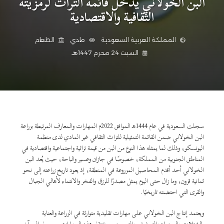
البن الخولاني يدخل قائمة التراث لرمزيته
الثقافية والاقتصادية
المملكة العربية السعودية
مادي
الطعام
السبت 24 محرم 1447هـ
سجلت السعودية في عام 1444هـ الموافق 2022م المهارات والمعارف المرتبطة بزراعة
البن الخولاني ضمن القائمة التمثيلية للتراث الثقافي غير المادي لدى منظمة
اليونسكو، وذلك لما يمثله هذا النوع من البن من قيمة تراثية واجتماعية واقتصادية في
المناطق الجنوبية من المملكة، خصوصًا في جازان وعسير والباحة، حيث يُعد البن
الخولاني أحد أقدم المحاصيل المزروعة في المنطقة، إذ يعود تاريخ زراعته إلى نحو
ثمانية قرون، وما زال حتى اليوم يمثل مصدرًا للرزق والفخر والانتماء لأهالي الجبال
والقرى التي احتضنته تاريخيًا.
ويعتمد إنتاج البن الخولاني على مهارات تقليدية متوارثة في الزراعة والعناية
بالشتلات والحصاد والتجفيف والتحميص، وتنتقل هذه المهارات من جيل إلى آخر