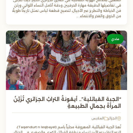
الشعبي بملامح الهوية الثقافية في الشرق الجزائري الكبير، حيث تتجلى
في تفاصيلها الدقيقة مهارة الحرفيين ودقة أنامل النساء اللواتي ورثن
فن الخياطة والتطريز عبر الأجيال، لتصبح قطعة لباس تمثل تاريخًا طويلًا
من الذوق والفخر والانتماء. …
مادي
“الجبة القبائلية”.. أيقونةُ التراثِ الجزائري تُزَيِّنُ
المرأةَ بجمالِ الطبيعةِ
الجزائر
الملابس
تُعدّ الجبة القبائلية، المعروفة محلياً باسم (Taqendurt n leqbayel)،
الزيَّ التقليديَّ الأبرز لنساء منطقة القبائل الكبرى والصغرى في الجزائر،