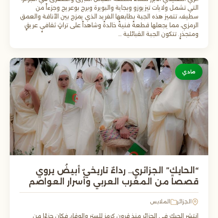
التي تشمل ولايات تيزيوزو وبجاية والبويرة وبرج بوعريج وجزءاً من
سطيف، تتميز هذه الجبة بطابعها الفريد الذي يمزج بين الأناقة والعمق
الرمزي، مما يجعلها قطعةً فنيةً خالدةً وشاهداً على تراثٍ ثقافيٍ عريقٍ
ومتجذرٍ. تتكون الجبة القبائلية …
مادي
“الحايك” الجزائري.. رداءٌ تاريخيٌ أبيضُ يروي
قصصاً من المغرب العربي وأسرار العواصم
الجزائر
الملابس
انتشر الحيك في الجزائر منذ قرون كرمز للستر والوقار، فكان جزءًا من