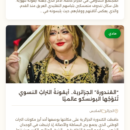
المجتمع التندوفي في الجزائر خاصة، الأمر الذي جعله أيقونة للهوية.
ظل سكان تندوف متمسكين بلباسهم التقليدي العريق منذ القدم،
والذي يعكس أناقتهم ووقارهم، حيث يلبسونه في …
مادي
“القندورة” الجزائرية.. أيقونةُ التراثِ النسوي
تُتوّجُها اليونسكو عالميًا
الجزائر
الملابس
حافظت الكندورة الجزائرية على مكانتها بوصفها أحد أبرز مكونات التراث
الوطني الذي يجمع بين البساطة والأصالة، إذ ارتبطت في الوجدان