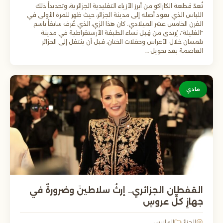
تُعدّ قطعة الكاراكو من أبرز الأزياء التقليدية الجزائرية، وتحديداً ذلك
اللباس الذي يعود أصله إلى مدينة الجزائر، حيث ظهر للمرة الأولى في
القرن الخامس عشر الميلادي. كان هذا الزي، الذي عُرف سابقاً باسم
“الغليلة”، يُرتدى من قِبل نساء الطبقة الأرستقراطية في مدينة
تلمسان خلال الأعراس وحفلات الختان، قبل أن ينتقل إلى الجزائر
العاصمة بعد تحويل …
مادي
القفطان الجزائري.. إرثُ سلاطينَ وضرورةٌ في
جهازِ كلِّ عروسٍ
الجزائر
الملابس