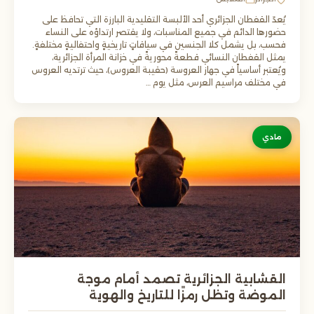
يُعدّ القفطان الجزائري أحد الألبسة التقليدية البارزة التي تحافظ على
حضورها الدائم في جميع المناسبات، ولا يقتصر ارتداؤه على النساء
فحسب، بل يشمل كلا الجنسين في سياقاتٍ تاريخيةٍ واحتفاليةٍ مختلفةٍ.
يمثل القفطان النسائي قطعةً محوريةً في خزانة المرأة الجزائرية،
ويُعتبر أساسياً في جهاز العروسة (حقيبة العروس)، حيث ترتديه العروس
في مختلف مراسيم العرس، مثل يوم …
مادي
القشابية الجزائرية تصمد أمام موجة
الموضة وتظل رمزًا للتاريخ والهوية