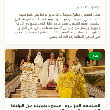
الجزائر
الملابس
يمثل القفطان مظهرًا متجددًا لتراث عريق حافظ على خصوصيته
الثقافية في بلدان شمال أفريقيا والشرق الأوسط، ويعكس هذا الزي
التقليدي ارتباط الشعوب بجذورها من خلال لباس يجمع بين الأناقة
والهوية، وينتقل من جيل إلى آخر مع تعديلات تراعي تغير الأذواق
وتطور التصميمات، ويبرز القفطان كأحد المظاهر البصرية التي تشهد
على استمرار التقاليد رغم الحداثة. ينتمي …
مادي
الملحفة الجزائرية.. مسيرة طويلة من الارتباط