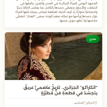
المشهد اليومي للمرأة الجزائرية في المدن والقرى، يرافقها في
التنقلات والأسفار، ويغطي جسدها بالكامل بما يعكس التزامًا دينيًا
واجتماعيًا متوارثًا، إذ عُرف الحيك كقطعة قماش بيضاء تلفها المرأة
حول جسدها ورأسها مع غطاء صغير للوجه يسمى “العجار”، لتغطي
ملامحها ولا تُظهر سوى عينيها، …
مادي
“الكاراكو” الجزائري.. تاريخٌ عاصميٌّ عريقٌ
يتجسّدُ في قطعةِ فنٍّ مُطرَّزةٍ
الجزائر
الملابس